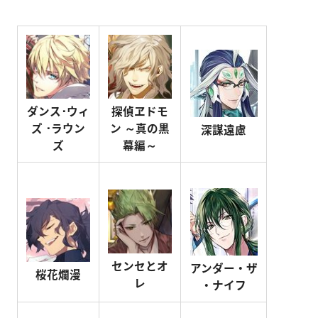
ダンス･ウィ
探偵ヱドモ
ズ ･ラウン
ン ～真の黒
深謀遠慮
ズ
幕編～
センセとオ
アンダー・ザ
桜花爛漫
レ
・ナイフ