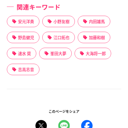
関連キーワード
安元洋貴
小野友樹
内田雄馬
野島健児
江口拓也
加藤和樹
速水 奨
峯田大夢
大海将一郎
吉高志音
このページをシェア