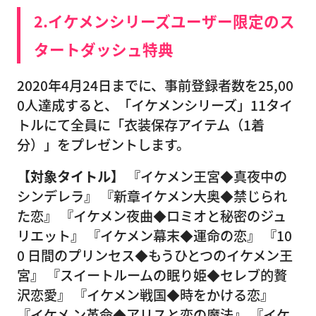
2.イケメンシリーズユーザー限定のス
タートダッシュ特典
2020年4月24日までに、事前登録者数を25,00
0人達成すると、「イケメンシリーズ」11タイ
トルにて全員に「衣装保存アイテム（1着
分）」をプレゼントします。
【対象タイトル】
『イケメン王宮◆真夜中の
シンデレラ』 『新章イケメン大奥◆禁じられ
た恋』 『イケメン夜曲◆ロミオと秘密のジュ
リエット』 『イケメン幕末◆運命の恋』 『10
0 日間のプリンセス◆もうひとつのイケメン王
宮』 『スイートルームの眠り姫◆セレブ的贅
沢恋愛』 『イケメン戦国◆時をかける恋』
『イケメ ン革命◆アリスと恋の魔法』 『イケ