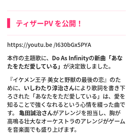
ティザーPV を公開！
https://youtu.be /I630bGx5PYA
本作の主題歌に、
Do As Infinity
の
新曲「あな
たをただ愛している」
が決定致しました。
『イケメン王子 美女と野獣の最後の恋』のた
めに、
いしわたり淳治さん
により歌詞を書き下
ろされた「あなたをただ愛している」は、愛を
知ることで強くなれるという心情を綴った曲で
す。
亀田誠治さん
がアレンジを担当し、胸が
高鳴る壮大なオーケストラのアレンジがゲーム
を音楽面でも盛り上げます。