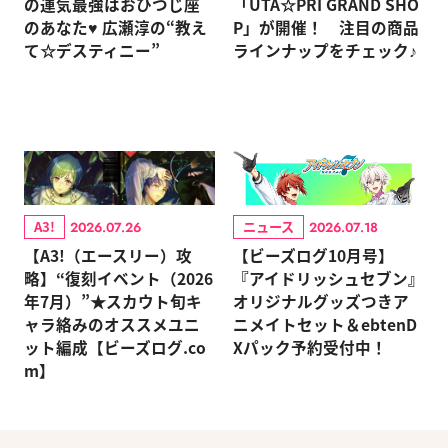
の運気最強はおひつじ座
「UTA☆PRI GRAND SHO
のあなた♥ 広瀬淳の“教え
P」が開催！ 注目の商品
て☆デスティニー”
ラインナップをチェック♪
A3!
ニュース
2026.07.26
2026.07.18
【A3!（エースリー）攻
【ビーズログ10月号】
略】“復刻イベント（2026
『アイドリッシュセブン』
年7月）”★スカウト旬キ
オリジナルグッズつきア
ャラ絡みのオススメユニ
ニメイトセット＆ebtenD
ット編成【ビーズログ.co
Xパック予約受付中！
m】