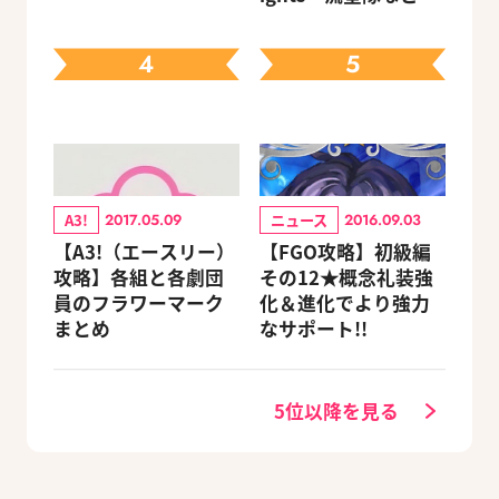
定セットも同時発売
先輩たちの進路もチ
ェック
4
5
A3!
ニュース
2017.05.09
2016.09.03
【A3!（エースリー）
【FGO攻略】初級編
攻略】各組と各劇団
その12★概念礼装強
員のフラワーマーク
化＆進化でより強力
まとめ
なサポート!!
5位以降を見る