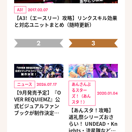
A3!
2017.02.07
【A3!（エースリー）攻略】リンクスキル効果
と対応ユニットまとめ（随時更新）
2
3
ニュース
あんさんぶ
2026.07.17
るスター
【9月発売予定】『O
2020.01.04
ズ！（あん
VER REQUIEMZ』公
スタ！）
式ビジュアルファン
【あんスタ！攻略】
ブックが制作決定！
返礼祭シリーズおさ
キャラクターを選べ
らい！ UNDEAD・Kn
る豪華グッズ付き限
ights・流星隊など、