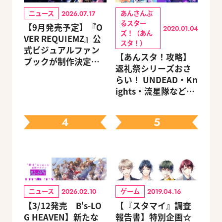
ニュース
あんさんぶ
2026.07.17
るスター
【9月発売予定】『O
2020.01.04
ズ！（あん
VER REQUIEMZ』公
スタ！）
式ビジュアルファン
【あんスタ！攻略】
ブックが制作決定！
返礼祭シリーズおさ
キャラクターを選べ
らい！ UNDEAD・Kn
る豪華グッズ付き限
ights・流星隊など、
定セットも同時発売
先輩たちの進路もチ
ェック
4
5
ニュース
ゲーム
2026.02.10
2019.04.16
【3/12発売 B's-LO
【『スタマイ』調査
G HEAVEN】新たな
報告書】特別企画☆