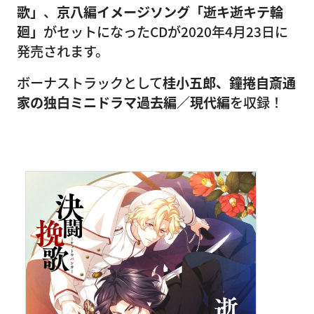
歌」
、
京八編イメージソング「逝キ逝キテ輪
廻」
がセットになったCDが2020年4月23日に
発売されます。
ボーナストラックとして
桂小五郎、鐘捲自斎通
家の独白ミニドラマ過去編／現代編
を収録！