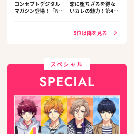
コンセプトデジタル
恋に堕ちざるを得な
マガジン登場！『NU:
いカレの魅力！第4
カーニバル』など、
回：Revel編
人気作のオリジナル
グッズ付きアニメイ
5位以降を見る
トセットが予約受付
中！
スペシャル
SPECIAL