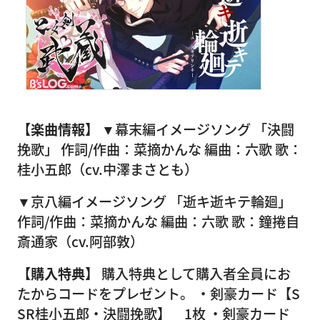
【楽曲情報】
▼幕末編イメージソング 「決闘
挽歌」 作詞/作曲：菜摘かんな 編曲：六歌 歌：
桂小五郎（cv.中澤まさとも）
▼京八編イメージソング 「逝キ逝キテ輪廻」
作詞/作曲：菜摘かんな 編曲：六歌 歌：鐘捲自
斎通家（cv.阿部敦）
【購入特典】
購入特典として購入者全員にお
たからコードをプレゼント。 ・剣豪カード【S
SR桂小五郎・決闘挽歌】 1枚 ・剣豪カード