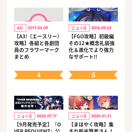
A3!
ニュース
2017.05.09
2016.09.03
【A3!（エースリー）
【FGO攻略】初級編
攻略】各組と各劇団
その12★概念礼装強
員のフラワーマーク
化＆進化でより強力
まとめ
なサポート!!
4
5
ニュース
ニュース
2026.07.17
2020.01.31
【9月発売予定】『O
【まほやく攻略】集
VER REQUIEMZ』公
まれ新米賢者さん！