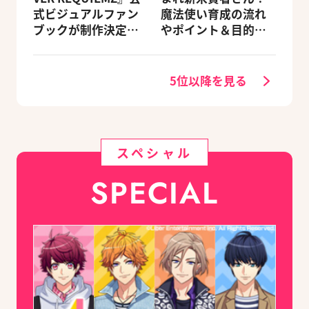
式ビジュアルファン
魔法使い育成の流れ
ブックが制作決定！
やポイント＆目的別
キャラクターを選べ
オススメスポットを
る豪華グッズ付き限
紹介《2020.11追加更
定セットも同時発売
新》
5位以降を見る
スペシャル
SPECIAL