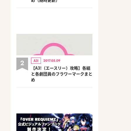
2
A3!
2017.05.09
【A3!（エースリー）攻略】各組
と各劇団員のフラワーマークまと
め