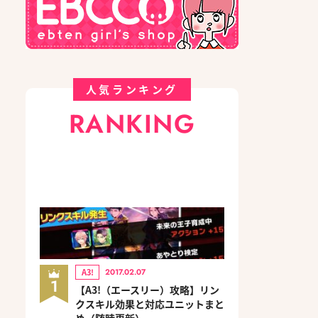
人気ランキング
RANKING
A3!
2017.02.07
1
【A3!（エースリー）攻略】リン
クスキル効果と対応ユニットまと
め（随時更新）