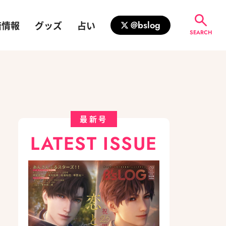
籍情報
グッズ
占い
@bslog
SEARCH
最新号
LATEST ISSUE