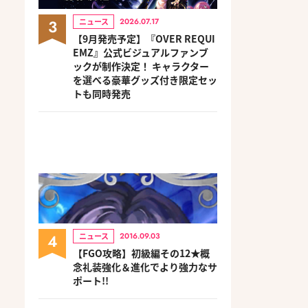
3
ニュース
2026.07.17
【9月発売予定】『OVER REQUI
EMZ』公式ビジュアルファンブ
ックが制作決定！ キャラクター
を選べる豪華グッズ付き限定セッ
トも同時発売
4
ニュース
2016.09.03
【FGO攻略】初級編その12★概
念礼装強化＆進化でより強力なサ
ポート!!