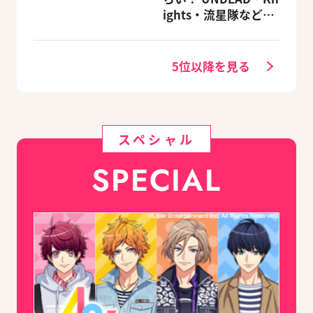
る豪華グッズ付き限
ights・流星隊など、
定セットも同時発売
先輩たちの進路もチ
ェック
5位以降を見る
スペシャル
SPECIAL