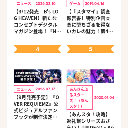
ニュース
ゲーム
2026.02.10
2019.04.16
【3/12発売 B's-LO
【『スタマイ』調査
G HEAVEN】新たな
報告書】特別企画☆
コンセプトデジタル
恋に堕ちざるを得な
マガジン登場！『NU:
いカレの魅力！第4
カーニバル』など、
回：Revel編
人気作のオリジナル
4
5
グッズ付きアニメイ
トセットが予約受付
中！
ニュース
あんさんぶ
2026.07.17
るスター
【9月発売予定】『O
2020.01.04
ズ！（あん
VER REQUIEMZ』公
スタ！）
式ビジュアルファン
【あんスタ！攻略】
ブックが制作決定！
返礼祭シリーズおさ
キャラクターを選べ
らい！ UNDEAD・Kn