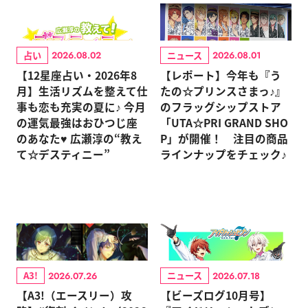
占い
ニュース
2026.08.02
2026.08.01
【12星座占い・2026年8
【レポート】今年も『う
月】生活リズムを整えて仕
たの☆プリンスさまっ♪』
事も恋も充実の夏に♪ 今月
のフラッグシップストア
の運気最強はおひつじ座
「UTA☆PRI GRAND SHO
のあなた♥ 広瀬淳の“教え
P」が開催！ 注目の商品
て☆デスティニー”
ラインナップをチェック♪
A3!
ニュース
2026.07.26
2026.07.18
【A3!（エースリー）攻
【ビーズログ10月号】