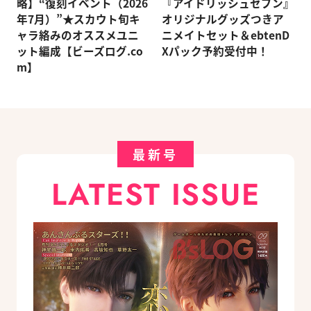
略】“復刻イベント（2026
『アイドリッシュセブン』
年7月）”★スカウト旬キ
オリジナルグッズつきア
ャラ絡みのオススメユニ
ニメイトセット＆ebtenD
ット編成【ビーズログ.co
Xパック予約受付中！
m】
最新号
LATEST ISSUE