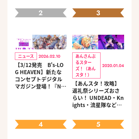
2
3
ニュース
あんさんぶ
2026.02.10
るスター
【3/12発売 B's-LO
2020.01.04
ズ！（あん
G HEAVEN】新たな
スタ！）
コンセプトデジタル
【あんスタ！攻略】
マガジン登場！『NU:
返礼祭シリーズおさ
カーニバル』など、
らい！ UNDEAD・Kn
人気作のオリジナル
ights・流星隊など、
グッズ付きアニメイ
先輩たちの進路もチ
トセットが予約受付
ェック
中！
4
5