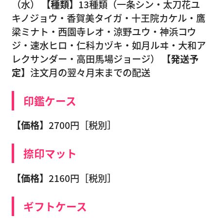
（水）
【種類】
13種類（一条シン・太刀花ユ
キノジョウ・香賀美タイガ・十王院カケル・鷹
梁ミナト・西園寺レオ・涼野ユウ・神浜コウ
ジ・速水ヒロ・仁科カヅキ・如月ルヰ・大和ア
レクサンダー・高田馬場ジョージ）
【発送予
定】
注文月の翌々月末までの配送
印鑑ケース
【価格】
2700円［税別］
捺印マット
【価格】
2160円［税別］
ギフトケース