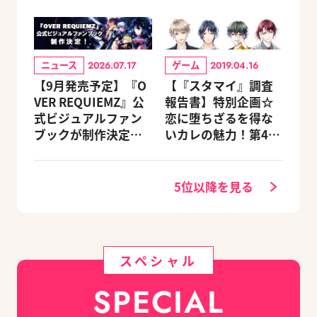
ニュース
ゲーム
2026.07.17
2019.04.16
【9月発売予定】『O
【『スタマイ』調査
VER REQUIEMZ』公
報告書】特別企画☆
式ビジュアルファン
恋に堕ちざるを得な
ブックが制作決定！
いカレの魅力！第4
キャラクターを選べ
回：Revel編
る豪華グッズ付き限
定セットも同時発売
5位以降を見る
スペシャル
SPECIAL