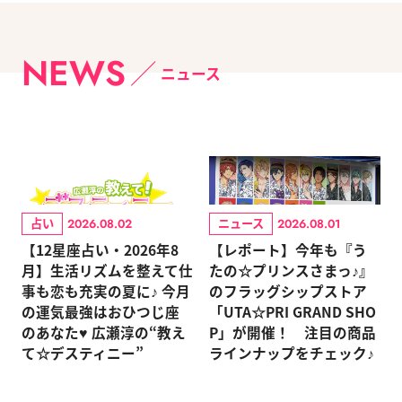
NEWS
ニュース
占い
ニュース
2026.08.02
2026.08.01
【12星座占い・2026年8
【レポート】今年も『う
月】生活リズムを整えて仕
たの☆プリンスさまっ♪』
事も恋も充実の夏に♪ 今月
のフラッグシップストア
の運気最強はおひつじ座
「UTA☆PRI GRAND SHO
のあなた♥ 広瀬淳の“教え
P」が開催！ 注目の商品
て☆デスティニー”
ラインナップをチェック♪