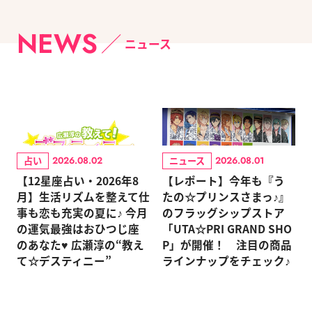
NEWS
ニュース
占い
ニュース
2026.08.02
2026.08.01
【12星座占い・2026年8
【レポート】今年も『う
月】生活リズムを整えて仕
たの☆プリンスさまっ♪』
事も恋も充実の夏に♪ 今月
のフラッグシップストア
の運気最強はおひつじ座
「UTA☆PRI GRAND SHO
のあなた♥ 広瀬淳の“教え
P」が開催！ 注目の商品
て☆デスティニー”
ラインナップをチェック♪