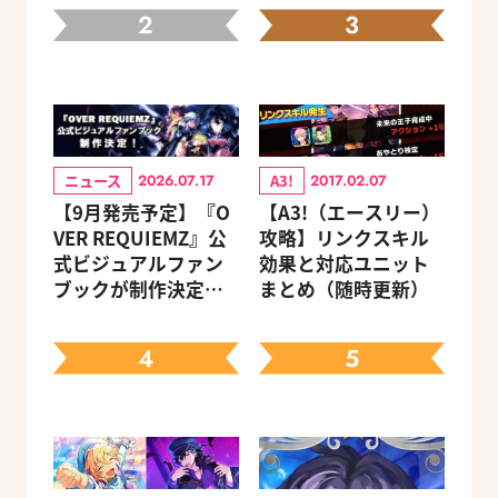
2
3
ニュース
A3!
2026.07.17
2017.02.07
【9月発売予定】『O
【A3!（エースリー）
VER REQUIEMZ』公
攻略】リンクスキル
式ビジュアルファン
効果と対応ユニット
ブックが制作決定！
まとめ（随時更新）
キャラクターを選べ
る豪華グッズ付き限
4
5
定セットも同時発売