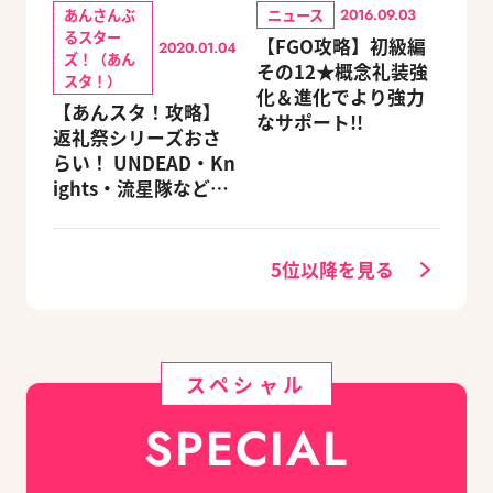
あんさんぶ
ニュース
2016.09.03
るスター
【FGO攻略】初級編
2020.01.04
ズ！（あん
その12★概念礼装強
スタ！）
化＆進化でより強力
【あんスタ！攻略】
なサポート!!
返礼祭シリーズおさ
らい！ UNDEAD・Kn
ights・流星隊など、
先輩たちの進路もチ
ェック
5位以降を見る
スペシャル
SPECIAL