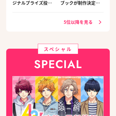
ジナルプライズ投入
ブックが制作決定！
＆グッズプレゼント
キャラクターを選べ
キャンペーンが開催
る豪華グッズ付き限
決定
定セットも同時発売
5位以降を見る
スペシャル
SPECIAL