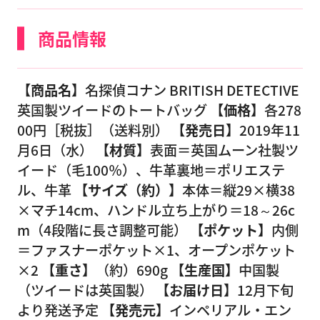
商品情報
【商品名】
名探偵コナン BRITISH DETECTIVE
英国製ツイードのトートバッグ
【価格】
各278
00円［税抜］（送料別）
【発売日】
2019年11
月6日（水）
【材質】
表面＝英国ムーン社製ツ
イード（毛100％）、牛革裏地＝ポリエステ
ル、牛革
【サイズ（約）】
本体＝縦29×横38
×マチ14cm、ハンドル立ち上がり＝18～26c
m（4段階に長さ調整可能）
【ポケット】
内側
＝ファスナーポケット×1、オープンポケット
×2
【重さ】
（約）690g
【生産国】
中国製
（ツイードは英国製）
【お届け日】
12月下旬
より発送予定
【発売元】
インペリアル・エン