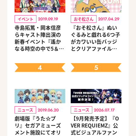
イベント
おそ松さん
2019.09.19
2017.04.29
寺島拓篤・岡本信彦
『おそ松さん』ぬい
らキャスト陣出演の
ぐるみと戯れる6つ子
新春イベント『遙か
がカワいい缶バッジ
なる時空の中で5＆6
とクリアファイルが
～新春の宴～』チケ
6/29発売
ットのGAMECITY優
4
5
先販売申込受付がス
タート！
ニュース
ニュース
2019.06.20
2026.07.17
劇場版『うた☆プ
【9月発売予定】『O
リ』セガアミューズ
VER REQUIEMZ』公
メント施設にてオリ
式ビジュアルファン