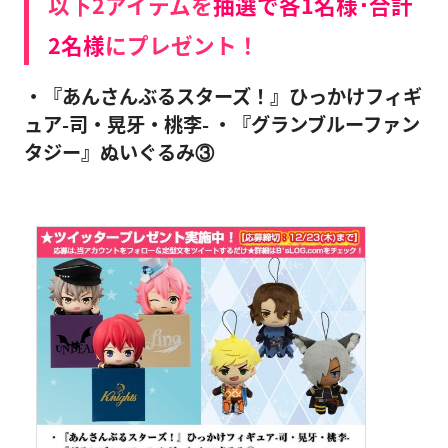
以下2アイテムを
抽選で各1名様･合計
2名様
にプレゼント！
・『あんさんぶるスターズ！』ひっかけフィギ
ュア-司・晃牙・桃李-
・『グランブルーファン
タジー』ぬいぐるみ③