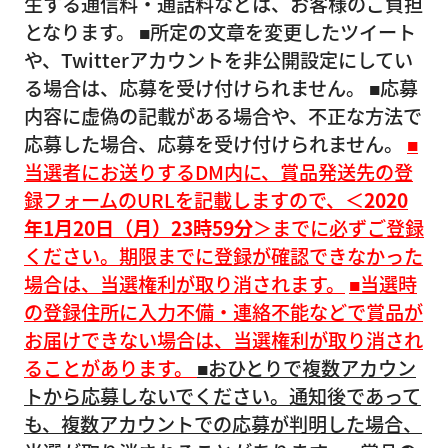
生する通信料・通話料などは、お客様のご負担
となります。 ■所定の文章を変更したツイート
や、Twitterアカウントを非公開設定にしてい
る場合は、応募を受け付けられません。 ■応募
内容に虚偽の記載がある場合や、不正な方法で
応募した場合、応募を受け付けられません。
■
当選者にお送りするDM内に、賞品発送先の登
録フォームのURLを記載しますので、＜
2020
年1月20日（月）23時59分
＞までに必ずご登録
ください。期限までに登録が確認できなかった
場合は、当選権利が取り消されます。
■当選時
の登録住所に入力不備・連絡不能などで賞品が
お届けできない場合は、当選権利が取り消され
ることがあります。
■おひとりで複数アカウン
トから応募しないでください。通知後であって
も、複数アカウントでの応募が判明した場合、