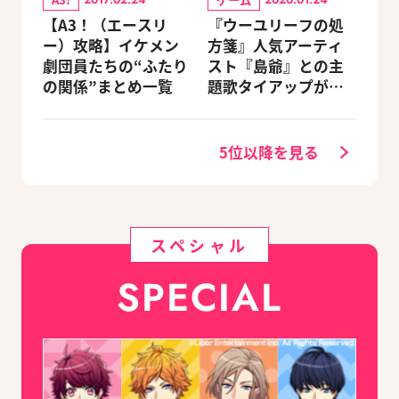
【A3！（エースリ
『ウーユリーフの処
ー）攻略】イケメン
方箋』人気アーティ
劇団員たちの“ふたり
スト『島爺』との主
の関係”まとめ一覧
題歌タイアップが決
定
5位以降を見る
スペシャル
SPECIAL