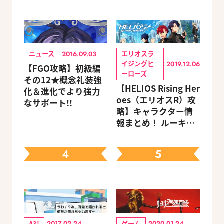
ニュース
エリオスラ
2016.09.03
イジングヒ
2019.12.06
【FGO攻略】初級編
ーローズ
その12★概念礼装強
【HELIOS Rising Her
化＆進化でより強力
oes（エリオスR）攻
なサポート!!
略】キャラクター情
報まとめ！ ルーキ
ー・メンターほか19
キャラを網羅（随時
4
5
更新）
A3!
ゲーム
2017.02.24
2020.01.24