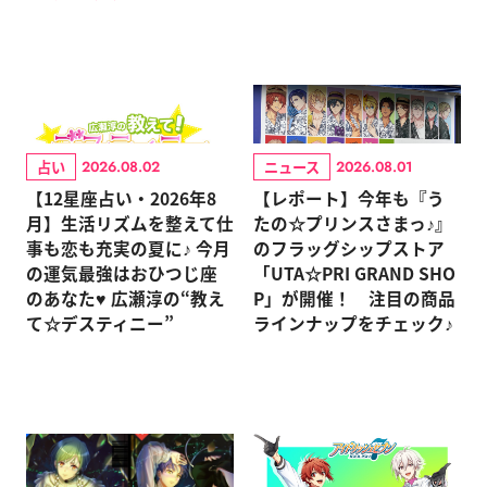
占い
ニュース
2026.08.02
2026.08.01
【12星座占い・2026年8
【レポート】今年も『う
月】生活リズムを整えて仕
たの☆プリンスさまっ♪』
事も恋も充実の夏に♪ 今月
のフラッグシップストア
の運気最強はおひつじ座
「UTA☆PRI GRAND SHO
のあなた♥ 広瀬淳の“教え
P」が開催！ 注目の商品
て☆デスティニー”
ラインナップをチェック♪