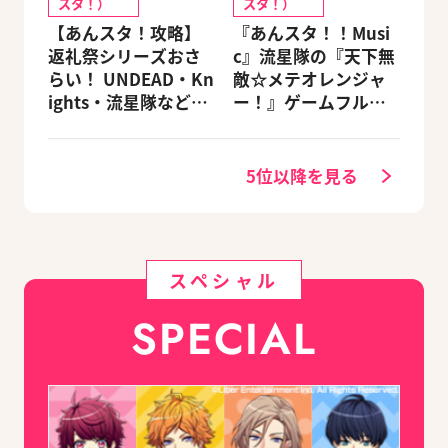
スタ！）
スタ！）
【あんスタ！攻略】
『あんスタ！！Musi
返礼祭シリーズおさ
c』流星隊の『天下無
らい！ UNDEAD・Kn
敵☆メテオレンジャ
ights・流星隊など、
ー！』ゲームフルサ
先輩たちの進路もチ
イズMVが公開
ェック
5位以降を見る
スペシャル
SPECIAL