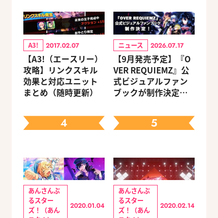
A3!
ニュース
2017.02.07
2026.07.17
【A3!（エースリー）
【9月発売予定】『O
攻略】リンクスキル
VER REQUIEMZ』公
効果と対応ユニット
式ビジュアルファン
まとめ（随時更新）
ブックが制作決定！
キャラクターを選べ
る豪華グッズ付き限
4
5
定セットも同時発売
あんさんぶ
あんさんぶ
るスター
るスター
2020.01.04
2020.02.14
ズ！（あん
ズ！（あん