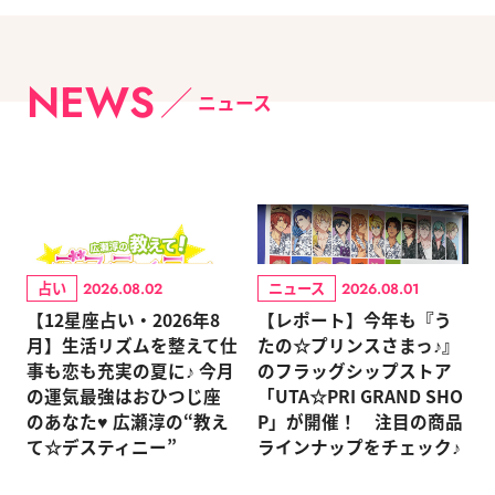
NEWS
ニュース
占い
ニュース
2026.08.02
2026.08.01
【12星座占い・2026年8
【レポート】今年も『う
月】生活リズムを整えて仕
たの☆プリンスさまっ♪』
事も恋も充実の夏に♪ 今月
のフラッグシップストア
の運気最強はおひつじ座
「UTA☆PRI GRAND SHO
のあなた♥ 広瀬淳の“教え
P」が開催！ 注目の商品
て☆デスティニー”
ラインナップをチェック♪