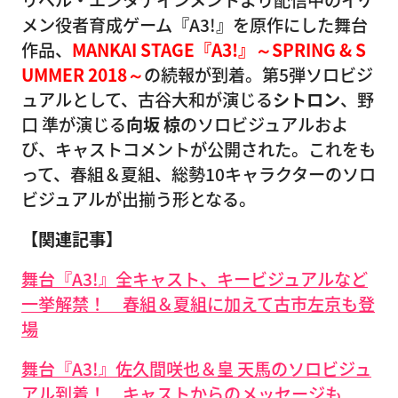
リベル・エンタテインメントより配信中のイケ
メン役者育成ゲーム『A3!』を原作にした舞台
作品、
MANKAI STAGE『A3!』～SPRING & S
UMMER 2018～
の続報が到着。第5弾ソロビジ
ュアルとして、古谷大和が演じる
シトロン
、野
口 準が演じる
向坂 椋
のソロビジュアルおよ
び、キャストコメントが公開された。これをも
って、春組＆夏組、総勢10キャラクターのソロ
ビジュアルが出揃う形となる。
【関連記事】
舞台『A3!』全キャスト、キービジュアルなど
一挙解禁！ 春組＆夏組に加えて古市左京も登
場
舞台『A3!』佐久間咲也＆皇 天馬のソロビジュ
アル到着！ キャストからのメッセージも