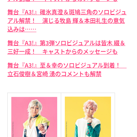
舞台『A3!』碓氷真澄＆斑鳩三角のソロビジュ
アル解禁！ 演じる牧島 輝＆本田礼生の意気
込みは……
舞台『A3!』第3弾ソロビジュアルは皆木 綴＆
三好一成！ キャストからのメッセージも
舞台『A3!』至＆幸のソロビジュアル到着！
立石俊樹＆宮崎 湧のコメントも解禁