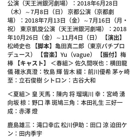
公演（天王洲銀河劇場）：2018年6月28日
（木）～7月8日（日） 京都公演（京都劇
場）：2018年7月13日（金）～7月16日（月・
祝） 東京凱旋公演（天王洲銀河劇場）：2018
年10月26日（金）～11月4日（日）
【演出】
松崎史也
【脚本】
亀田真二郎（東京パチプロ
デュース）
【音楽】
Yu（vague）
【振付】
梅
棒
【キャスト】
＜春組＞ 佐久間咲也：横田龍
儀 碓氷真澄：牧島 輝 皆木 綴：前川優希 茅ヶ崎
至：立石俊樹 シトロン：古谷大和
＜夏組＞ 皇 天馬：陳内 将 瑠璃川 幸：宮崎 湧
向坂 椋：野口 準 斑鳩三角：本田礼生 三好一
成：赤澤 燈
鹿島雄三：滝口幸広 松川伊助：田口 涼 迫田ケ
ン：田内季宇