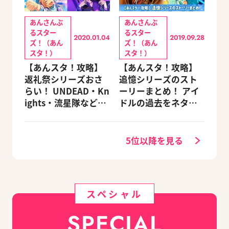
あんさんぶ
あんさんぶ
るスター
るスター
2020.01.04
2019.09.28
ズ！（あん
ズ！（あん
スタ！）
スタ！）
【あんスタ！攻略】
【あんスタ！攻略】
返礼祭シリーズおさ
追憶シリーズのスト
らい！ UNDEAD・Kn
ーリーまとめ！ アイ
ights・流星隊など、
ドルの過去をネタバ
先輩たちの進路もチ
レ込みで振り返りま
ェック
す
5位以降を見る
スペシャル
SPECIAL