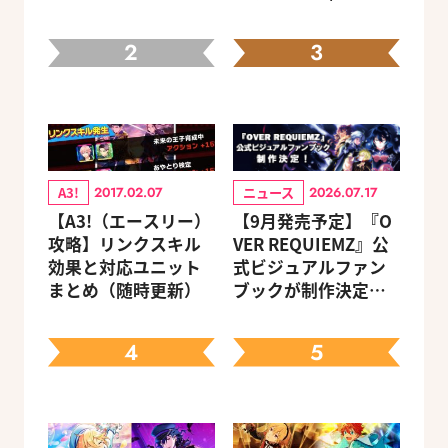
2
3
A3!
ニュース
2017.02.07
2026.07.17
【A3!（エースリー）
【9月発売予定】『O
攻略】リンクスキル
VER REQUIEMZ』公
効果と対応ユニット
式ビジュアルファン
まとめ（随時更新）
ブックが制作決定！
キャラクターを選べ
る豪華グッズ付き限
4
5
定セットも同時発売