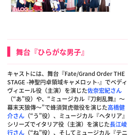
舞台『ひらがな男子』
キャストには、舞台『Fate/Grand Order THE
STAGE -神聖円卓領域キャメロット‐』でベディ
ヴィエール役（主演）を演じた
佐奈宏紀さん
（“あ”役）や、“ミュージカル『刀剣乱舞』〜
幕末天狼傳〜”で蜂須賀虎徹役を演じた
高橋健
介さん
（“う”役）、ミュージカル『ヘタリア』
シリーズでイタリア役（主演）を演じた
長江崚
行さん
（“ね”役）、そしてミュージカル『テニ