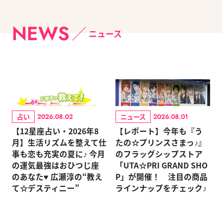
NEWS
ニュース
占い
ニュース
2026.08.02
2026.08.01
【12星座占い・2026年8
【レポート】今年も『う
月】生活リズムを整えて仕
たの☆プリンスさまっ♪』
事も恋も充実の夏に♪ 今月
のフラッグシップストア
の運気最強はおひつじ座
「UTA☆PRI GRAND SHO
のあなた♥ 広瀬淳の“教え
P」が開催！ 注目の商品
て☆デスティニー”
ラインナップをチェック♪