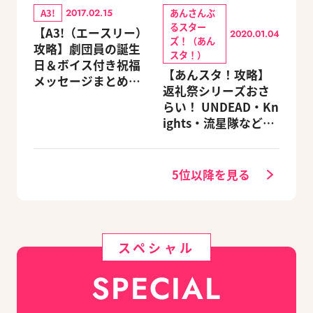
A3!
あんさんぶ
2017.02.15
るスター
【A3!（エースリー）
2020.01.04
ズ！（あん
攻略】劇団員の誕生
スタ！）
日＆ボイス付き祝福
【あんスタ！攻略】
メッセージまとめ
返礼祭シリーズおさ
（※随時更新）
らい！ UNDEAD・Kn
ights・流星隊など、
先輩たちの進路もチ
ェック
5位以降を見る
スペシャル
SPECIAL