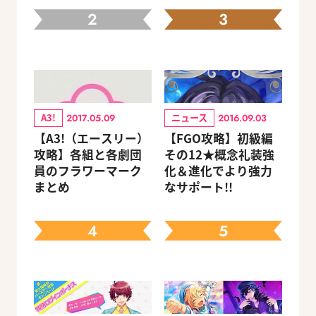
2
3
A3!
ニュース
2017.05.09
2016.09.03
【A3!（エースリー）
【FGO攻略】初級編
攻略】各組と各劇団
その12★概念礼装強
員のフラワーマーク
化＆進化でより強力
まとめ
なサポート!!
4
5