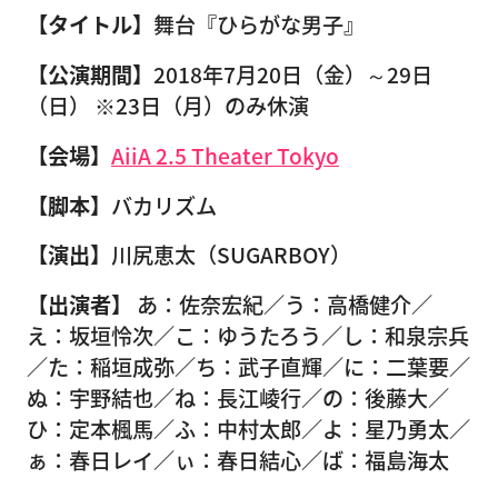
【タイトル】
舞台『ひらがな男子』
【公演期間】
2018年7月20日（金）～29日
（日） ※23日（月）のみ休演
【会場】
AiiA 2.5 Theater Tokyo
【脚本】
バカリズム
【演出】
川尻恵太（SUGARBOY）
【出演者】
あ：佐奈宏紀／う：高橋健介／
え：坂垣怜次／こ：ゆうたろう／し：和泉宗兵
／た：稲垣成弥／ち：武子直輝／に：二葉要／
ぬ：宇野結也／ね：長江崚行／の：後藤大／
ひ：定本楓馬／ふ：中村太郎／よ：星乃勇太／
ぁ：春日レイ／ぃ：春日結心／ば：福島海太