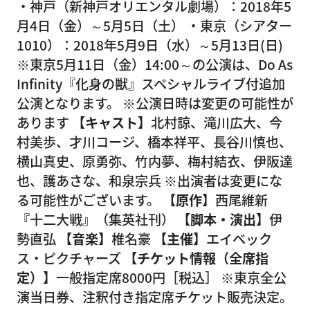
・神戸（新神戸オリエンタル劇場）：2018年5
月4日（金）～5月5日（土） ・東京（シアター
1010）：2018年5月9日（水）～5月13日(日)
※東京5月11日（金）14:00～の公演は、Do As
Infinity『化身の獣』スペシャルライブ付追加
公演となります。 ※公演日時は変更の可能性が
あります
【キャスト】
北村諒、滝川広大、今
村美歩、才川コージ、橋本祥平、長谷川慎也、
横山真史、原勇弥、竹内夢、梅村結衣、伊阪達
也、護あさな、和泉宗兵 ※出演者は変更にな
る可能性がございます。
【原作】
西尾維新
『十二大戦』（集英社刊）
【脚本・演出】
伊
勢直弘
【音楽】
椎名豪
【主催】
エイベック
ス・ピクチャーズ
【チケット情報（全席指
定）】
一般指定席8000円［税込］ ※東京全公
演当日券、注釈付き指定席チケット販売決定。