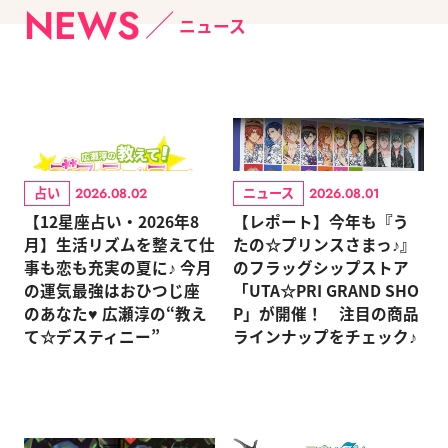
NEWS
ニュース
占い
ニュース
2026.08.02
2026.08.01
【12星座占い・2026年8
【レポート】今年も『う
月】生活リズムを整えて仕
たの☆プリンスさまっ♪』
事も恋も充実の夏に♪ 今月
のフラッグシップストア
の運気最強はおひつじ座
「UTA☆PRI GRAND SHO
のあなた♥ 広瀬淳の“教え
P」が開催！ 注目の商品
て☆デスティニー”
ラインナップをチェック♪