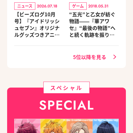
ニュース
ゲーム
2026.07.18
2018.05.31
【ビーズログ10月
“五光”と乙女が紡ぐ
号】『アイドリッシ
物語――『華アワ
ュセブン』オリジナ
セ』“最後の物語”へ
ルグッズつきアニメ
と続く軌跡を振り返
イトセット＆ebtenD
る【蛟編】
Xパック予約受付中！
5位以降を見る
スペシャル
SPECIAL