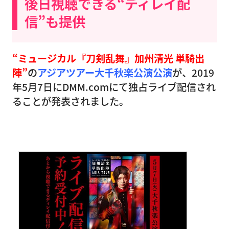
後日視聴できる“ディレイ配
信”も提供
“ミュージカル『刀剣乱舞』加州清光 単騎出
陣”
の
アジアツアー大千秋楽公演公演
が、2019
年5月7日にDMM.comにて独占ライブ配信され
ることが発表されました。