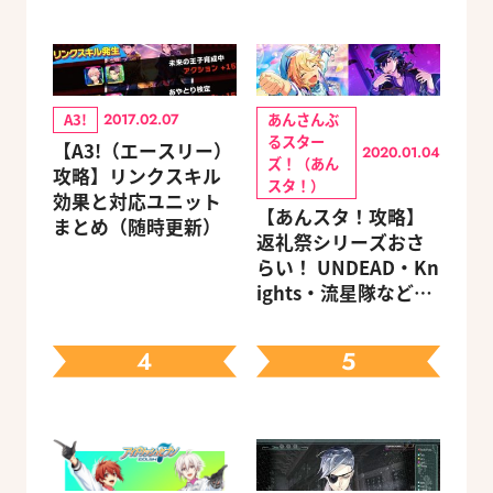
A3!
あんさんぶ
2017.02.07
るスター
【A3!（エースリー）
2020.01.04
ズ！（あん
攻略】リンクスキル
スタ！）
効果と対応ユニット
【あんスタ！攻略】
まとめ（随時更新）
返礼祭シリーズおさ
らい！ UNDEAD・Kn
ights・流星隊など、
先輩たちの進路もチ
ェック
4
5