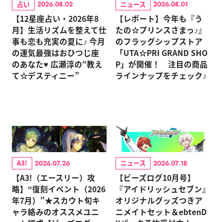
占い
ニュース
2026.08.02
2026.08.01
【12星座占い・2026年8
【レポート】今年も『う
月】生活リズムを整えて仕
たの☆プリンスさまっ♪』
事も恋も充実の夏に♪ 今月
のフラッグシップストア
の運気最強はおひつじ座
「UTA☆PRI GRAND SHO
のあなた♥ 広瀬淳の“教え
P」が開催！ 注目の商品
て☆デスティニー”
ラインナップをチェック♪
A3!
ニュース
2026.07.26
2026.07.18
【A3!（エースリー）攻
【ビーズログ10月号】
略】“復刻イベント（2026
『アイドリッシュセブン』
年7月）”★スカウト旬キ
オリジナルグッズつきア
ャラ絡みのオススメユニ
ニメイトセット＆ebtenD