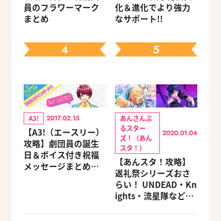
員のフラワーマーク
化＆進化でより強力
まとめ
なサポート!!
4
5
A3!
あんさんぶ
2017.02.15
るスター
【A3!（エースリー）
2020.01.04
ズ！（あん
攻略】劇団員の誕生
スタ！）
日＆ボイス付き祝福
【あんスタ！攻略】
メッセージまとめ
返礼祭シリーズおさ
（※随時更新）
らい！ UNDEAD・Kn
ights・流星隊など、
先輩たちの進路もチ
ェック