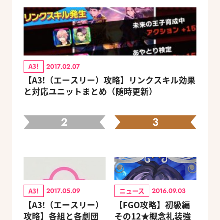
A3!
2017.02.07
【A3!（エースリー）攻略】リンクスキル効果
と対応ユニットまとめ（随時更新）
2
3
A3!
ニュース
2017.05.09
2016.09.03
【A3!（エースリー）
【FGO攻略】初級編
攻略】各組と各劇団
その12★概念礼装強