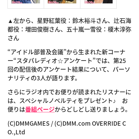
▲左から、星野紅葉役：鈴木裕斗さん、辻石海
都役：増田俊樹さん、五十嵐一雪役：榎木淳弥
さん
“アイドル部普及会議”から生まれた新コーナ
ー“スタパレディオ☆アンケート”では、第25
回の配信後のアンケート結果について、パーソ
ナリティの3人が語ります。
さらにラジオ内でお便りが読まれたリスナーに
は、スペシャルノベルティをプレゼント♪ お
便りは
番組ページ
からどしどし送りましょう。
(C)DMMGAMES / (C)DMM.com OVERRIDE C
O.,Ltd