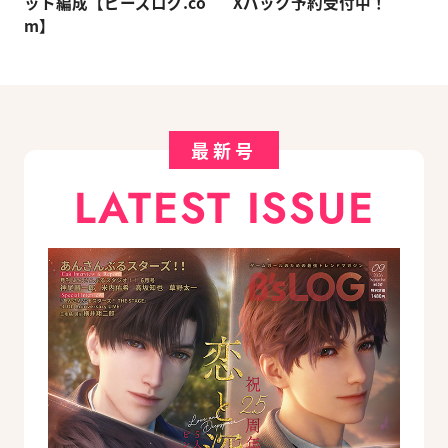
ット編成【ビーズログ.co
Xパック予約受付中！
m】
最新号
LATEST ISSUE