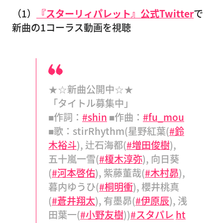
（1）
『スターリィパレット』公式Twitter
で
新曲の1コーラス動画を視聴
★☆新曲公開中☆★
「タイトル募集中」
■作詞：
#shin
■作曲：
#fu_mou
■歌：stirRhythm(星野紅葉(
#鈴
木裕斗
), 辻石海都(
#増田俊樹
),
五十嵐一雪(
#榎木淳弥
), 向日葵
(
#河本啓佑
), 紫藤董哉(
#木村昴
),
暮内ゆうひ(
#桐明衝
), 櫻井桃真
(
#蒼井翔太
), 有墨昴(
#伊原辰
), 浅
田葉一(
#小野友樹
))
#スタパレ
ht