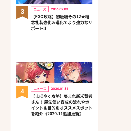
3
ニュース
2016.09.03
【FGO攻略】初級編その12★概
念礼装強化＆進化でより強力なサ
ポート!!
4
ニュース
2020.01.31
【まほやく攻略】集まれ新米賢者
さん！ 魔法使い育成の流れやポ
イント＆目的別オススメスポット
を紹介《2020.11追加更新》