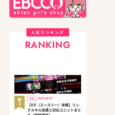
人気ランキング
RANKING
A3!
2017.02.07
1
【A3!（エースリー）攻略】リン
クスキル効果と対応ユニットまと
め（随時更新）