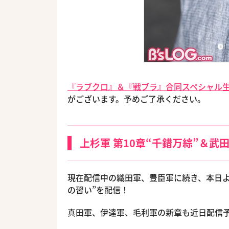
『ラブクロ』＆『戦ブラ』合同スペシャル
がございます。予めご了承ください。
上杉軍 第10章“千錯万綜”＆武
現在配信中の織田軍、豊臣軍に続き、本日より
の習い”を配信！
真田軍、伊達軍、毛利軍の新章も近日配信