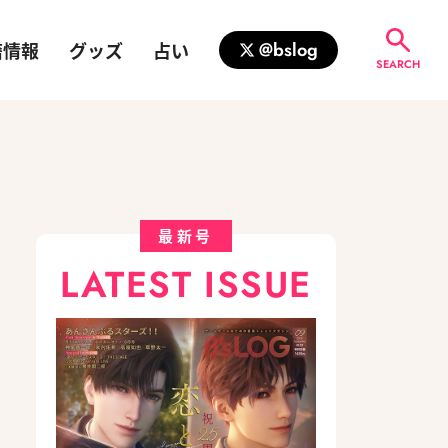
籍情報
グッズ
占い
@bslog
SEARCH
最新号
LATEST ISSUE