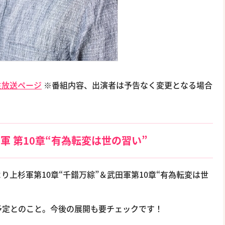
生放送ページ
※番組内容、出演者は予告なく変更となる場合
田軍 第10章“有為転変は世の習い”
上杉軍第10章“千錯万綜”＆武田軍第10章“有為転変は世
予定とのこと。今後の展開も要チェックです！