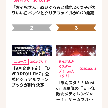
おそ松さん
2017.04.29
『おそ松さん』ぬいぐるみと戯れる6つ子がカ
ワいい缶バッジとクリアファイルが6/29発売
2
3
ニュース
あんさんぶ
2026.07.17
るスター
【9月発売予定】『O
2020.02.14
ズ！（あん
VER REQUIEMZ』公
スタ！）
式ビジュアルファン
『あんスタ！！Musi
ブックが制作決定！
c』流星隊の『天下無
キャラクターを選べ
敵☆メテオレンジャ
る豪華グッズ付き限
ー！』ゲームフルサ
定セットも同時発売
イズMVが公開