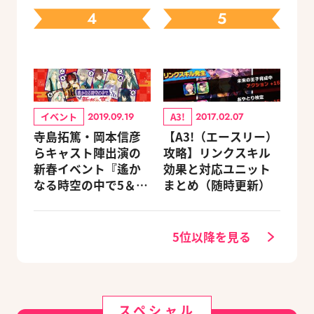
4
5
イベント
A3!
2019.09.19
2017.02.07
寺島拓篤・岡本信彦
【A3!（エースリー）
らキャスト陣出演の
攻略】リンクスキル
新春イベント『遙か
効果と対応ユニット
なる時空の中で5＆6
まとめ（随時更新）
～新春の宴～』チケ
ットのGAMECITY優
先販売申込受付がス
5位以降を見る
タート！
スペシャル