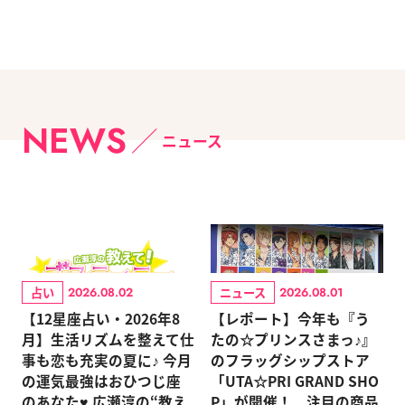
NEWS
ニュース
占い
ニュース
2026.08.02
2026.08.01
【12星座占い・2026年8
【レポート】今年も『う
月】生活リズムを整えて仕
たの☆プリンスさまっ♪』
事も恋も充実の夏に♪ 今月
のフラッグシップストア
の運気最強はおひつじ座
「UTA☆PRI GRAND SHO
のあなた♥ 広瀬淳の“教え
P」が開催！ 注目の商品