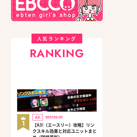
人気ランキング
RANKING
A3!
2017.02.07
1
【A3!（エースリー）攻略】リン
クスキル効果と対応ユニットまと
め（随時更新）