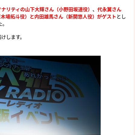
ソナリティの山下大輝さん（小野田坂道役）
、
代永翼さん
葦木場拓斗役）と内田雄馬さん（新開悠人役）がゲスト
とし
た。
届けします。