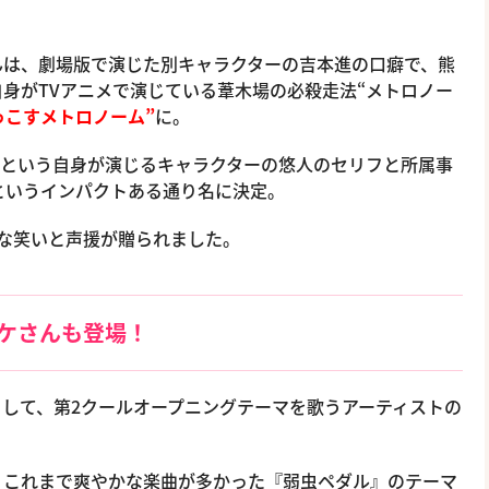
んは、劇場版で演じた別キャラクターの吉本進の口癖で、熊
自身がTVアニメで演じている葦木場の必殺走法“メトロノー
っこすメトロノーム”
に。
？”という自身が演じるキャラクターの悠人のセリフと所属事
というインパクトある通り名に決定。
な笑いと声援が贈られました。
ケさんも登場！
して、第2クールオープニングテーマを歌うアーティストの
、これまで爽やかな楽曲が多かった『弱虫ペダル』のテーマ