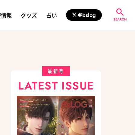
籍情報
グッズ
占い
@bslog
SEARCH
最新号
LATEST ISSUE