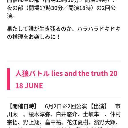
夜の部（開場17時30分／開演18時）の2回公
演。
果たして誰が生き残るのか、ハラハラドキドキ
の推理をお楽しみに！
人狼バトル lies and the truth 20
18 JUNE
【開催日時】
6月2日※2回公演
【出演】
市
川太一、榎木淳弥、白井悠介、土岐隼一、仲村
宗悟、野上翔、畠中祐、花江夏樹、濱野大輝、