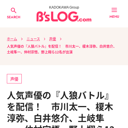
KADOKAWA Group
MENU
SEARCH
ホーム
ニュース
声優
人気声優の『人狼バトル』を配信！ 市川太一、榎木淳弥、白井悠介、
土岐隼一、仲村宗悟、野上翔ら12名が出演
声優
人気声優の『人狼バトル』
を配信！ 市川太一、榎木
淳弥、白井悠介、土岐隼