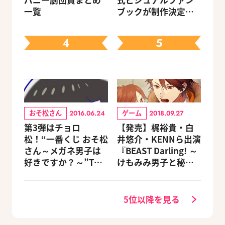
パニー劇団員まとめ
式ビジュアルファン
一覧
ブックが制作決定！
キャラクターを選べ
る豪華グッズ付き限
4
5
定セットも同時発売
おそ松さん
ゲーム
2016.06.24
2018.09.27
第3弾はチョロ
【発売】梶裕貴・白
松！“一番くじ おそ松
井悠介・KENNら出演
さん～メガネ男子は
『BEAST Darling! ～
好きですか？～”Twit
けもみみ男子と秘密
terキャンペーン
の寮～』がNintendo
Switchで登場
5位以降を見る