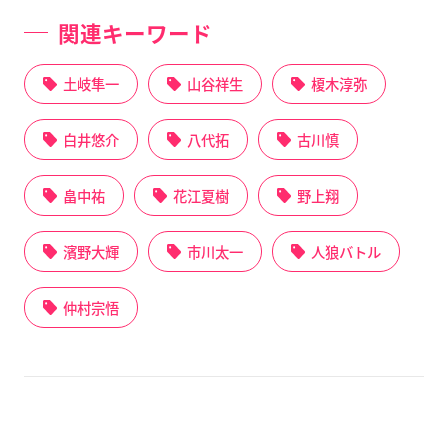
関連キーワード
土岐隼一
山谷祥生
榎木淳弥
白井悠介
八代拓
古川慎
畠中祐
花江夏樹
野上翔
濱野大輝
市川太一
人狼バトル
仲村宗悟