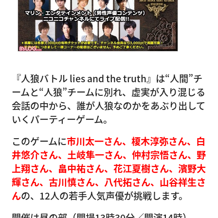
『人狼バトル lies and the truth』は“人間”チ
ームと“人狼”チームに別れ、虚実が入り混じる
会話の中から、誰が人狼なのかをあぶり出して
いくパーティーゲーム。
このゲームに
市川太一さん、榎木淳弥さん、白
井悠介さん、土岐隼一さん、仲村宗悟さん、野
上翔さん、畠中祐さん、花江夏樹さん、濱野大
輝さん、古川慎さん、八代拓さん、山谷祥生さ
ん
の、12人の若手人気声優が挑戦します。
開催は昼の部（開場13時30分／開演14時）、