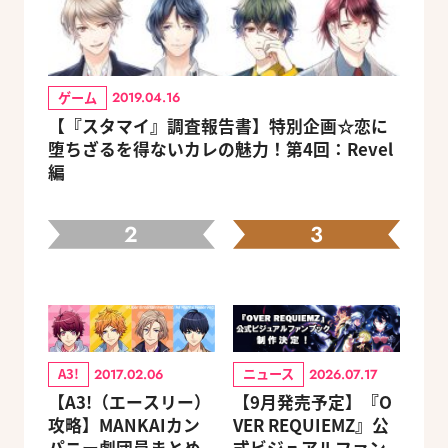
ゲーム
2019.04.16
【『スタマイ』調査報告書】特別企画☆恋に
堕ちざるを得ないカレの魅力！第4回：Revel
編
2
3
A3!
ニュース
2017.02.06
2026.07.17
【A3!（エースリー）
【9月発売予定】『O
攻略】MANKAIカン
VER REQUIEMZ』公