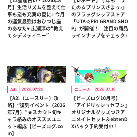
月】生活リズムを整えて仕
たの☆プリンスさまっ♪』
事も恋も充実の夏に♪ 今月
のフラッグシップストア
の運気最強はおひつじ座
「UTA☆PRI GRAND SHO
のあなた♥ 広瀬淳の“教え
P」が開催！ 注目の商品
て☆デスティニー”
ラインナップをチェック♪
A3!
ニュース
2026.07.26
2026.07.18
【A3!（エースリー）攻
【ビーズログ10月号】
略】“復刻イベント（2026
『アイドリッシュセブン』
年7月）”★スカウト旬キ
オリジナルグッズつきア
ャラ絡みのオススメユニ
ニメイトセット＆ebtenD
ット編成【ビーズログ.co
Xパック予約受付中！
m】