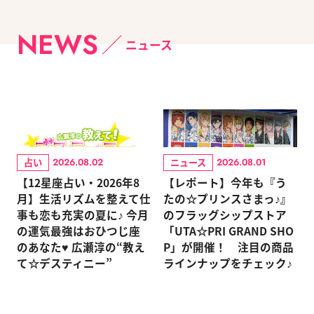
NEWS
ニュース
占い
ニュース
2026.08.02
2026.08.01
【12星座占い・2026年8
【レポート】今年も『う
月】生活リズムを整えて仕
たの☆プリンスさまっ♪』
事も恋も充実の夏に♪ 今月
のフラッグシップストア
の運気最強はおひつじ座
「UTA☆PRI GRAND SHO
のあなた♥ 広瀬淳の“教え
P」が開催！ 注目の商品
て☆デスティニー”
ラインナップをチェック♪