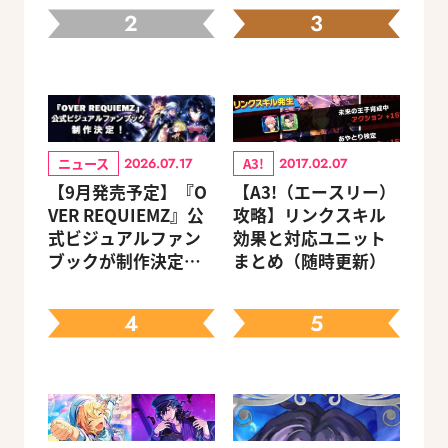
2
3
ニュース
A3!
2026.07.17
2017.02.07
【9月発売予定】『O
【A3!（エースリー）
VER REQUIEMZ』公
攻略】リンクスキル
式ビジュアルファン
効果と対応ユニット
ブックが制作決定！
まとめ（随時更新）
キャラクターを選べ
る豪華グッズ付き限
4
5
定セットも同時発売