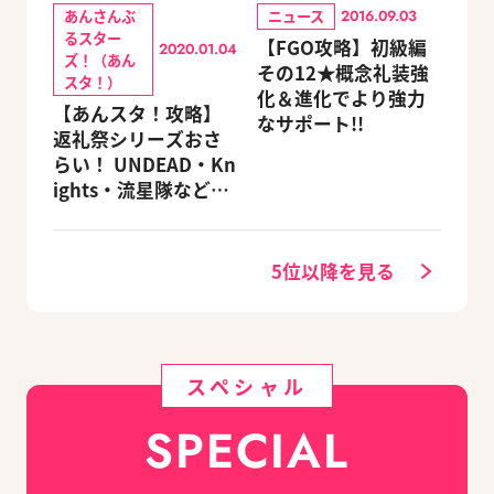
あんさんぶ
ニュース
2016.09.03
るスター
【FGO攻略】初級編
2020.01.04
ズ！（あん
その12★概念礼装強
スタ！）
化＆進化でより強力
【あんスタ！攻略】
なサポート!!
返礼祭シリーズおさ
らい！ UNDEAD・Kn
ights・流星隊など、
先輩たちの進路もチ
ェック
5位以降を見る
スペシャル
SPECIAL