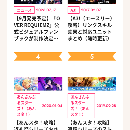
ニュース
A3!
2026.07.17
2017.02.07
【9月発売予定】『O
【A3!（エースリー）
VER REQUIEMZ』公
攻略】リンクスキル
式ビジュアルファン
効果と対応ユニット
ブックが制作決定！
まとめ（随時更新）
キャラクターを選べ
る豪華グッズ付き限
4
5
定セットも同時発売
あんさんぶ
あんさんぶ
るスター
るスター
2020.01.04
2019.09.28
ズ！（あん
ズ！（あん
スタ！）
スタ！）
【あんスタ！攻略】
【あんスタ！攻略】
返礼祭シリーズおさ
追憶シリーズのスト