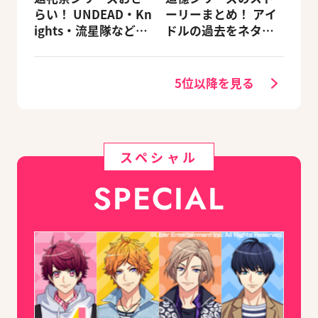
らい！ UNDEAD・Kn
ーリーまとめ！ アイ
ights・流星隊など、
ドルの過去をネタバ
先輩たちの進路もチ
レ込みで振り返りま
ェック
す
5位以降を見る
スペシャル
SPECIAL