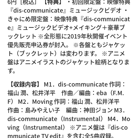
6円［税込］
【特典】
・初回限定盤：映像特典
『dis-communicate』ミュージックビデオ ・
きゃにめ限定盤：映像特典『dis-communicat
e』ミュージックビデオ+メイキング＋豪華ブ
ックレット ※全形態に2019年秋開催イベント
優先販売申込券が封入。 ※各盤ともジャケッ
ト（ブックレット）は変わります。 ※アニメ
盤はアニメイラストのジャケット絵柄となりま
す。
【収録内容】
M1．dis-communicate 作詞：
福山 潤、松井洋平 作曲／編曲：eba（F.M.
F） M2．Moving 作詞：福山 潤、松井洋平
作曲：島みやえい子 編曲：神田ジョン M3．
dis-communicate（Instrumental） M4．Mo
ving（Instrumental） ※アニメ盤は『dis-co
mmunicate TV edit』を含む全5曲収録。