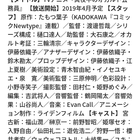
務員』
【放送開始】
2019年4月予定
【スタッ
フ】
原作：たもつ葉子（KADOKAWA『コミッ
クNewtype』連載）／監督：渡邊哲哉／シリ
ーズ構成：樋口達人／助監督：大石康之／オカ
ルト考証：三輪清宗／キャラクターデザイン：
伊藤依織子／アナザーデザイン：伊藤依織子・
鈴木勘太／プロップデザイン：伊藤依織子・江
上夏樹／美術設定：青木智由紀・イノセユキ
エ・泉 寛／美術監督：三原伸明／色彩設計：
小野寺笑子／撮影監督：田村仁・姫野めぐみ／
編集：吉武将人／音響監督：鶴岡陽太／音響効
果：山谷尚人／音楽：Evan Call／アニメーシ
ョン制作：ライデンフィルム
【キャスト】
宮
古新：福山潤／榊京一：前野智昭／姫塚セオ：
入野自由／仙田礼二：遊佐浩二／狩野一悟：櫻
井孝宏／ウェウェコヨトル：土岐隼一／ユキ：