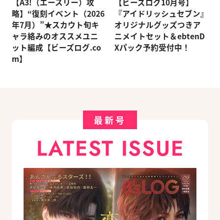
【A3!（エースリー）攻
【ビーズログ10月号】
略】“復刻イベント（2026
『アイドリッシュセブン』
年7月）”★スカウト旬キ
オリジナルグッズつきア
ャラ絡みのオススメユニ
ニメイトセット＆ebtenD
ット編成【ビーズログ.co
Xパック予約受付中！
m】
最新号
LATEST ISSUE