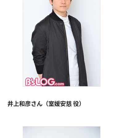
井上和彦さん（室媛安慈 役）