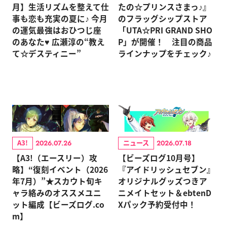
月】生活リズムを整えて仕
たの☆プリンスさまっ♪』
事も恋も充実の夏に♪ 今月
のフラッグシップストア
の運気最強はおひつじ座
「UTA☆PRI GRAND SHO
のあなた♥ 広瀬淳の“教え
P」が開催！ 注目の商品
て☆デスティニー”
ラインナップをチェック♪
A3!
ニュース
2026.07.26
2026.07.18
【A3!（エースリー）攻
【ビーズログ10月号】
略】“復刻イベント（2026
『アイドリッシュセブン』
年7月）”★スカウト旬キ
オリジナルグッズつきア
ャラ絡みのオススメユニ
ニメイトセット＆ebtenD
ット編成【ビーズログ.co
Xパック予約受付中！
m】