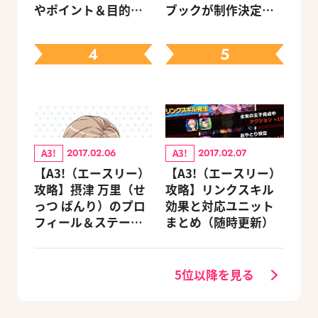
やポイント＆目的別
ブックが制作決定！
オススメスポットを
キャラクターを選べ
紹介《2020.11追加更
る豪華グッズ付き限
4
5
新》
定セットも同時発売
A3!
A3!
2017.02.06
2017.02.07
【A3!（エースリー）
【A3!（エースリー）
攻略】摂津 万里（せ
攻略】リンクスキル
っつ ばんり）のプロ
効果と対応ユニット
フィール＆ステータ
まとめ（随時更新）
ス＆リンクスキル
5位以降を見る