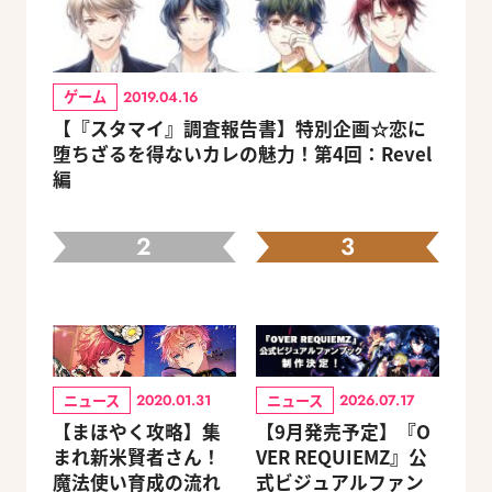
ゲーム
2019.04.16
【『スタマイ』調査報告書】特別企画☆恋に
堕ちざるを得ないカレの魅力！第4回：Revel
編
2
3
ニュース
ニュース
2020.01.31
2026.07.17
【まほやく攻略】集
【9月発売予定】『O
まれ新米賢者さん！
VER REQUIEMZ』公
魔法使い育成の流れ
式ビジュアルファン