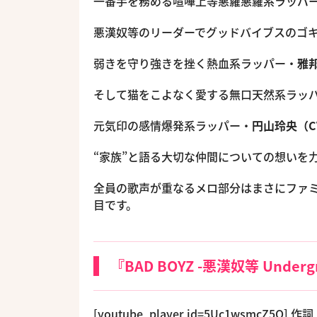
一番手を務める喧嘩上等悪羅悪羅系ラッパ
悪漢奴等のリーダーでグッドバイブスのゴ
弱きを守り強きを挫く熱血系ラッパー・
雅邦
そして猫をこよなく愛する無口天然系ラッ
元気印の感情爆発系ラッパー・
円山玲央（C
“家族”と語る大切な仲間についての想いを
全員の歌声が重なるメロ部分はまさにファ
目です。
『BAD BOYZ -悪漢奴等 Under
[youtube_player id=5Uc1wsmcZ5Q] 