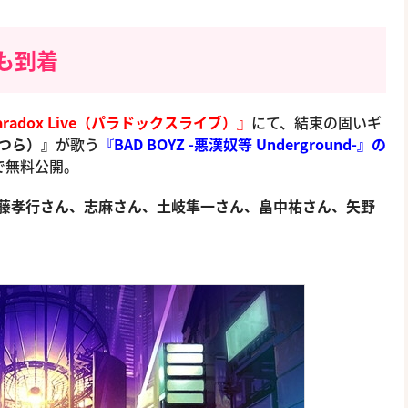
も到着
aradox Live（パラドックスライブ）』
にて、結束の固いギ
つら）』
が歌う
『BAD BOYZ -悪漢奴等 Underground-』の
尺で無料公開。
藤孝行さん、志麻さん、土岐隼一さん、畠中祐さん、矢野