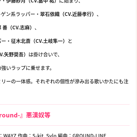
ー・
伊藤紗月（CV.畠中 祐）
に始まり、
キゲン系ラッパー・
翠石依織（CV.近藤孝行）
、
 善（CV.志麻）
、
パー・
征木北斎（CV.土岐隼一）
と
V.矢野奨吾）
は掛け合いで、
力強いラップに乗せます。
ミリーの一体感。それぞれの個性が滲み出る歌いかたにも注
ground-』悪漢奴等
作詞：WAYZ 作曲：S-kit, Sylo 編曲：GROUND-LINE