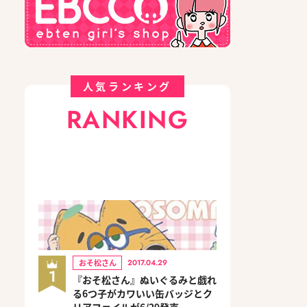
人気ランキング
RANKING
おそ松さん
2017.04.29
1
『おそ松さん』ぬいぐるみと戯れ
る6つ子がカワいい缶バッジとク
リアファイルが6/29発売