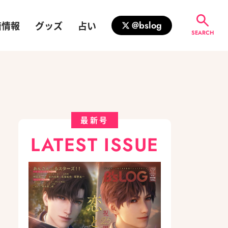
籍情報
グッズ
占い
@bslog
SEARCH
！
最新号
LATEST ISSUE