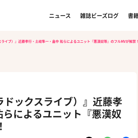
ニュース
雑誌ビーズログ
書
ラドックスライブ）』近藤孝行・土岐隼一・畠中 祐らによるユニット『悪漢奴等』のフルMVが解禁
e（パラドックスライブ）』近藤孝
祐らによるユニット『悪漢奴
！