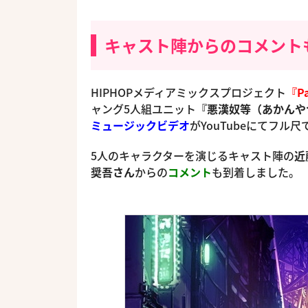
キャスト陣からのコメント
HIPHOPメディアミックスプロジェクト
『P
ャング5人組ユニット
『悪漢奴等（あかんや
ミュージックビデオ
がYouTubeにてフル
5人のキャラクターを演じるキャスト陣の
近
奨吾さん
からの
コメント
も到着しました。