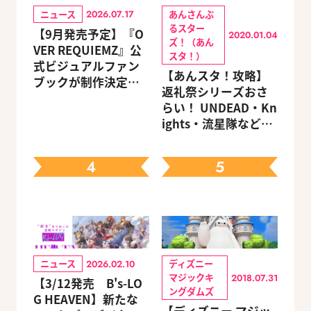
ニュース
あんさんぶ
2026.07.17
るスター
【9月発売予定】『O
2020.01.04
ズ！（あん
VER REQUIEMZ』公
スタ！）
式ビジュアルファン
【あんスタ！攻略】
ブックが制作決定！
返礼祭シリーズおさ
キャラクターを選べ
らい！ UNDEAD・Kn
る豪華グッズ付き限
ights・流星隊など、
定セットも同時発売
先輩たちの進路もチ
ェック
4
5
ニュース
ディズニー
2026.02.10
マジックキ
2018.07.31
【3/12発売 B's-LO
ングダムズ
G HEAVEN】新たな