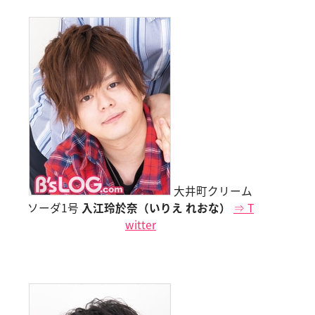
大井町クリーム
ソーダ1号
入江玲於奈（いりえ れおな）
⇒ T
witter