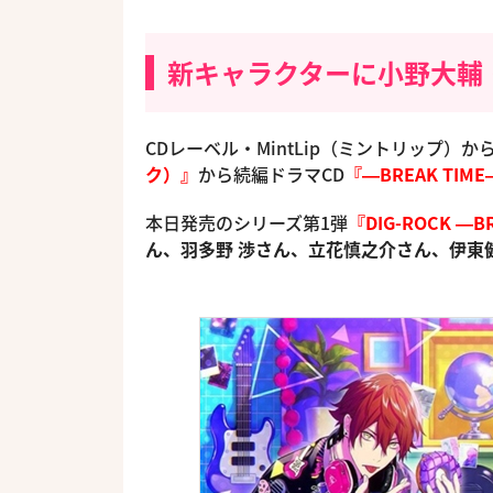
新キャラクターに小野大輔
CDレーベル・MintLip（ミントリップ）
ク）』
から続編ドラマCD
『―BREAK TIM
本日発売のシリーズ第1弾
『DIG-ROCK ―B
ん、羽多野 渉さん、立花慎之介さん、伊東