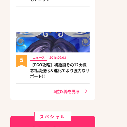
5
ニュース
2016.09.03
【FGO攻略】初級編その12★概
念礼装強化＆進化でより強力なサ
ポート!!
5位以降を見る
スペシャル