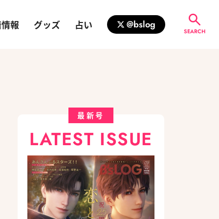
籍情報
グッズ
占い
@bslog
SEARCH
最新号
LATEST ISSUE