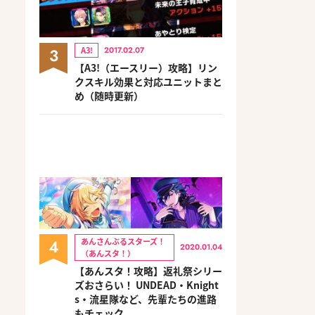
3
A3!
2017.02.07
【A3!（エースリー）攻略】リン
クスキル効果と対応ユニットまと
め（随時更新）
4
あんさんぶるスターズ！
2020.01.04
（あんスタ！）
【あんスタ！攻略】返礼祭シリー
ズおさらい！ UNDEAD・Knight
s・流星隊など、先輩たちの進路
もチェック