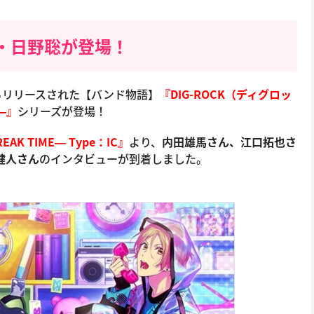
・日野聡が登場！
からリリースされた【バンド物語】
『DIG-ROCK（ディグロッ
E―』
シリーズが登場！
REAK TIME― Type：IC』
より、
内田雄馬さん、江口拓也さ
健人さん
のインタビューが到着しました。