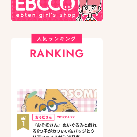
人気ランキング
RANKING
おそ松さん
2017.04.29
1
『おそ松さん』ぬいぐるみと戯れ
る6つ子がカワいい缶バッジとク
リアファイルが6/29発売