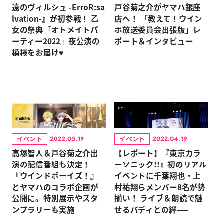
遠のヴィルシュ -ErroR:sa
戸谷菊之介がヤマハ銀座
lvation-』が初参戦！ 乙
店へ！ 「教えて！ウイン
女の祭典『オトメイトパ
ボ放送委員会出張版」レ
ーティー2022』夜公演の
ポート＆インタビュー
模様をお届け♥
イベント
イベント
2022.05.19
2022.04.19
高塚智人＆戸谷菊之介出
【レポート】『東京カラ
演の配信番組も決定！
ーソニック!!』初のリアル
『ウインドボーイズ！』
イベントに千葉翔也・上
とヤマハのコラボ企画が
村祐翔らメンバー8名が勢
公開に。特別展示やスタ
揃い！ ライブ＆朗読で魅
ンプラリーも実施
せるバディとの絆──