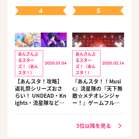
る豪華グッズ付き限
4
5
定セットも同時発売
あんさんぶ
あんさんぶ
るスター
るスター
2020.01.04
2020.02.14
ズ！（あん
ズ！（あん
スタ！）
スタ！）
【あんスタ！攻略】
『あんスタ！！Musi
返礼祭シリーズおさ
c』流星隊の『天下無
らい！ UNDEAD・Kn
敵☆メテオレンジャ
ights・流星隊など、
ー！』ゲームフルサ
先輩たちの進路もチ
イズMVが公開
ェック
5位以降を見る