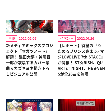
声優
イベント
2022.02.05
2022.01.26
新メディアミックスプロジ
【レポート】待望の『う
ェクト『マガツノート』
たの☆プリンスさまっ♪ マ
解禁！ 峯田大夢・神尾晋
ジLOVELIVE 7th STAGE』
一郎が歌唱するカバー楽
が開催！ ST☆RISH、QU
曲＆カズキヨネ描き下ろ
ARTET NIGHT、HE★VEN
しビジュアル公開
Sが全26曲を熱唱