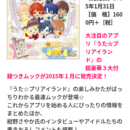
5年1月31日
【価 格】160
0円＋［税］
大注目のアプ
リ『うた☆プ
リアイラン
ド』の
超豪華３大付
録つきムックが2015年１月に発売決定！
『うた☆プリアイランド』の楽しみかたがばっ
ちりわかる最速ムックが登場☆
これからアプリを始める人にぴったりの情報を
まとめたほか、
紺野さやか氏のインタビューやアイドルたちの
書きおろしコメントも掲載！