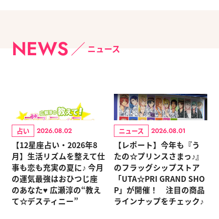
NEWS
ニュース
占い
ニュース
2026.08.02
2026.08.01
【12星座占い・2026年8
【レポート】今年も『う
月】生活リズムを整えて仕
たの☆プリンスさまっ♪』
事も恋も充実の夏に♪ 今月
のフラッグシップストア
の運気最強はおひつじ座
「UTA☆PRI GRAND SHO
のあなた♥ 広瀬淳の“教え
P」が開催！ 注目の商品
て☆デスティニー”
ラインナップをチェック♪