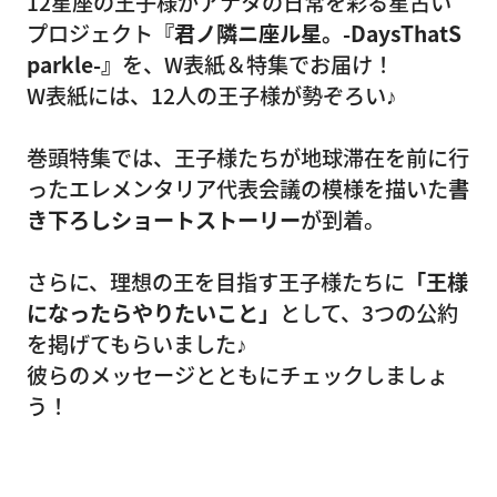
12星座の王子様がアナタの日常を彩る星占い
プロジェクト
『君ノ隣ニ座ル星。-DaysThatS
parkle-』
を、W表紙＆特集でお届け！
W表紙には、12人の王子様が勢ぞろい♪
巻頭特集では、王子様たちが地球滞在を前に行
ったエレメンタリア代表会議の模様を描いた
書
き下ろしショートストーリー
が到着。
さらに、理想の王を目指す王子様たちに
「王様
になったらやりたいこと」
として、3つの公約
を掲げてもらいました♪
彼らのメッセージとともにチェックしましょ
う！