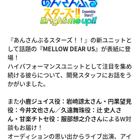
『あんさんぶるスターズ！！』の新ユニットと
して話題の
『MELLOW DEAR US』
が表紙に登
場！
ハイパフォーマンスユニットとして注目を集め
続ける彼らについて、開発スタッフにお話をう
かがいました。
また
小鹿ジュイス役：岩崎諒太さん・円果望見
役：今井文也さん／久遠舞珠役：辻 史人さ
ん・甘楽チトセ役：服部想之介さん
によるW対
談もお届け！
オーディションの思い出からライブ出演、アイ