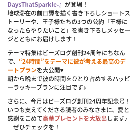
DaysThatSparkle-』
が登場！
地球滞在の前日譚を描く書き下ろしショートス
トーリーや、王子様たちの3つの公約「王様に
なったらやりたいこと」を書き下ろしメッセー
ジとともにお届けします！
テーマ特集はビーズログ創刊24周年にちなん
で、
“24時間”をテーマに彼が考える最高のデ
ートプラン
を大公開♥
朝から晩まで彼の時間をひとり占めするハッピ
ーラッキープランに注目です♪
さらに、今月はビーズログ創刊24周年記念号！
いつも支えてくださる読者のみなさまに、愛と
感謝をこめて
豪華プレセントを大放出
します♪
ぜひチェックを！