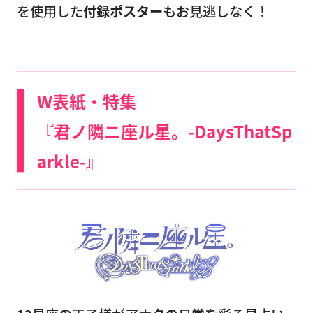
を使用した
付録ポスター
もお見逃しなく！
W表紙・特集
『君ノ隣ニ座ル星。-DaysThatSp
arkle-』