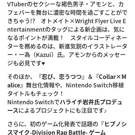
VTuberのセクシーな褐色男子・アモンと、カ
フェバーを舞台に濃密な時間を過ごすことがで
きちゃう!? オトメイト×Wright Flyer Live E
ntertainmentのタッグによる新企画は、気に
なるポイントが満載！ スタイルコーディネー
ターを務めるのは、新進気鋭のイラストレータ
ー・一為（Kazui）氏。アモンからのメッセー
ジも必見です♥
そのほか、
『忍び、恋うつつ』
＆
『Collar×M
alice』
舞台化情報や、Nintendo Switch移植
タイトルもチェック！
Nintendo Switchで
ハライチ岩井氏プロデュ
ース
によるプロジェクトにも注目です♪
さらに、初のゲーム化発表で話題の
『ヒプノシ
スマイク-Division Rap Battle- ゲーム