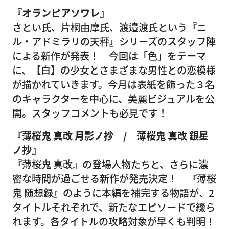
『オランピアソワレ』
さとい氏、片桐由摩氏、渡邉渡氏という『ニ
ル・アドミラリの天秤』シリーズのスタッフ陣
による新作が発表！ 今回は「色」をテーマ
に、【白】の少女とさまざまな男性との恋模様
が描かれていきます。今月は表紙を飾った３名
のキャラクターを中心に、美麗ビジュアルを公
開。スタッフコメントも必見です！
『薄桜鬼 真改 月影ノ抄 / 薄桜鬼 真改 銀星
ノ抄』
『薄桜鬼 真改』の登場人物たちと、さらに濃
密な時間が過ごせる新作が発売決定！ 『薄桜
鬼 随想録』のように本編を補完する物語が、2
タイトルそれぞれで、新たなエピソードで綴ら
れます。各タイトルの攻略対象が早くも判明！