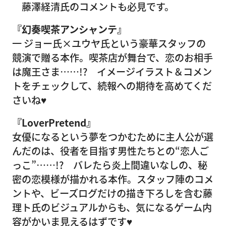
藤澤経清氏のコメントも必見です。
『幻奏喫茶アンシャンテ』
一 ジョー氏×ユウヤ氏という豪華スタッフの
競演で贈る本作。喫茶店が舞台で、恋のお相手
は魔王さま……!? イメージイラスト＆コメン
トをチェックして、続報への期待を高めてくだ
さいね♥
『LoverPretend』
女優になるという夢をつかむために主人公が選
んだのは、役者を目指す男性たちとの“恋人ご
っこ”……!? バレたら炎上間違いなしの、秘
密の恋模様が描かれる本作。スタッフ陣のコメ
ントや、ビーズログだけの描き下ろしを含む藤
理ト氏のビジュアルからも、気になるゲーム内
容がかいま見えるはずです♥