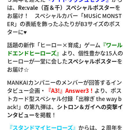
は、
Re:vale（百＆千）スペシャルポスター
を
お届け！ スペシャルカバー「MUSiC MONST
ER」の表紙を飾ったふたりがB3サイズのポス
ターに♥
話題の新作「ヒーロー×育成」ゲーム
『ワール
ドエンドヒーローズ』
より、個性豊かな15人の
ヒーローが一堂に会した
スペシャルポスター
を
お届け☆
MANKAIカンパニーのメンバーが回答するイン
タビュー企画・
『A3!』Answer3！
より、ポス
トカード型スペシャル付録「出稼ぎ the way b
ack!」の第九弾は、
シトロン＆ガイへの突撃イ
ンタビュー
を掲載！
『スタンドマイヒーローズ』
からは、２周年を