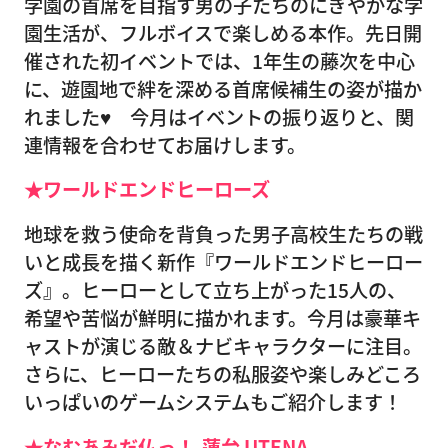
学園の首席を目指す男の子たちのにぎやかな学
園生活が、フルボイスで楽しめる本作。先日開
催された初イベントでは、1年生の藤次を中心
に、遊園地で絆を深める首席候補生の姿が描か
れました♥ 今月はイベントの振り返りと、関
連情報を合わせてお届けします。
★ワールドエンドヒーローズ
地球を救う使命を背負った男子高校生たちの戦
いと成長を描く新作『ワールドエンドヒーロー
ズ』。ヒーローとして立ち上がった15人の、
希望や苦悩が鮮明に描かれます。今月は豪華キ
ャストが演じる敵＆ナビキャラクターに注目。
さらに、ヒーローたちの私服姿や楽しみどころ
いっぱいのゲームシステムもご紹介します！
★なむあみだ仏っ！-蓮台 UTENA-