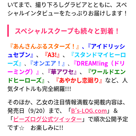
いてまで、撮り下ろしグラビアとともに、スペ
シャルインタビューをたっぷりお届けします！
スペシャルスクープも続々と到着！
『あんさんぶるスターズ！』
､『アイドリッシ
ュセブン』
、
『A3!』
、
『スタンドマイヒーロ
ーズ』
､
『オンエア！』
､
『DREAM!ing（ドリ
ーミング）』
､
『華アワセ』
、
『ワールドエン
ドヒーローズ』
、
『あやかし恋廻り』
など、人
気タイトルも完全網羅!!!
そのほか、乙女の注目情報満載な掲載内容は、
発売日（9/20）まで、「
B’s-LOG.com
」＆
「
ビーズログ公式ツイッター
」で順次公開予定
です☆ お楽しみに!!