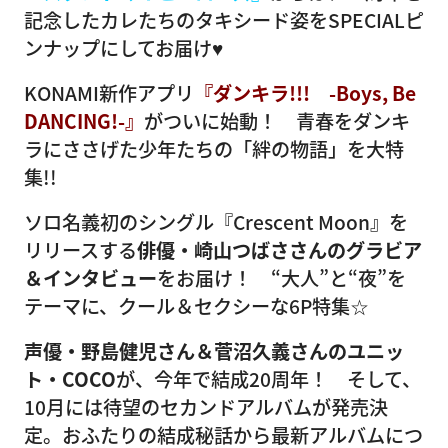
記念したカレたちのタキシード姿をSPECIALピ
ンナップにしてお届け♥
KONAMI新作アプリ
『ダンキラ!!! -Boys, Be
DANCING!-』
がついに始動！ 青春をダンキ
ラにささげた少年たちの「絆の物語」を大特
集!!
ソロ名義初のシングル『Crescent Moon』を
リリースする
俳優・崎山つばささんのグラビア
＆インタビュー
をお届け！ “大人”と“夜”を
テーマに、クール＆セクシーな6P特集☆
声優・野島健児さん＆菅沼久義さんのユニッ
ト・COCO
が、今年で結成20周年！ そして、
10月には待望のセカンドアルバムが発売決
定。おふたりの結成秘話から最新アルバムにつ