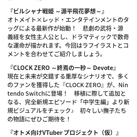
『ビルシャナ戦姫 ～源平飛花夢想～』
オトメイト×レッド・エンタテインメントのタ
ッグによる最新作が始動！ 悲劇の武将・源
義経を女性主人公とし、ドラマティックで数奇
な運命が描かれます。今回はラフイラストとコ
メントを合わせてご紹介しましょう。
『CLOCK ZERO ～終焉の一秒～ Devote』
現在と未来が交錯する重厚なシナリオで、多く
のファンを獲得した『CLOCK ZERO』が、Nin
tendo Switchに登場！ 移植に際して追加と
なる、完全新規エピソード「中学生編」より新
規ビジュアルをチェック♪ 初々しい撫子たち
の物語にぜひご期待を！
『オトメ向けVTuber プロジェクト（仮）』