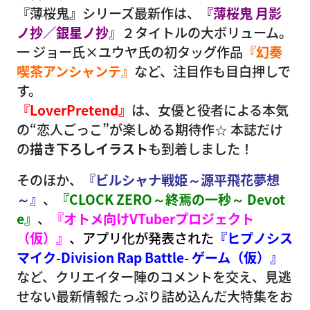
『薄桜鬼』シリーズ最新作は、
『薄桜鬼 月影
ノ抄／銀星ノ抄』
２タイトルの大ボリューム。
一 ジョー氏×ユウヤ氏の初タッグ作品
『幻奏
喫茶アンシャンテ』
など、注目作も目白押しで
す。
『LoverPretend』
は、女優と役者による本気
の“恋人ごっこ”が楽しめる期待作☆ 本誌だけ
の
描き下ろしイラスト
も到着しました！
そのほか、
『ビルシャナ戦姫～源平飛花夢想
～』
、
『CLOCK ZERO～終焉の一秒～ Devot
e』
、
『オトメ向けVTuberプロジェクト
（仮）』
、
アプリ化が発表された
『ヒプノシス
マイク-Division Rap Battle- ゲーム（仮）』
など、クリエイター陣のコメントを交え、見逃
せない最新情報たっぷり詰め込んだ大特集をお