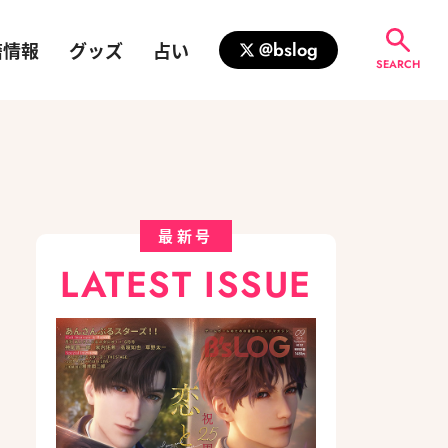
籍情報
グッズ
占い
@bslog
SEARCH
最新号
LATEST ISSUE