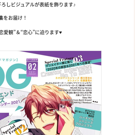
下ろしビジュアルが表紙を飾ります♪
特集
をお届け！
愛観”＆“恋心”に迫ります♥