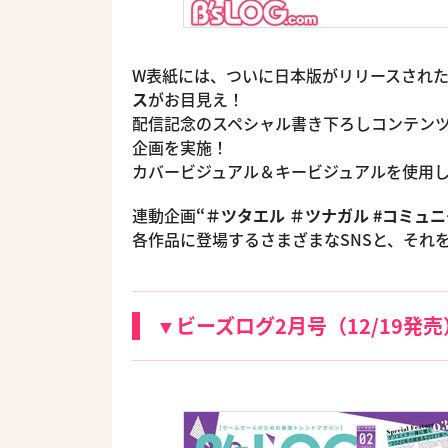
W表紙には、ついに日本版がリリースされ
ス
がお目見え！
配信記念のスペシャル書き下ろしコンテン
企画を実施！
カバービジュアル＆キービジュアルを使用
連動企画
“＃ツタエル ＃ツナガル #コミュ
各作品に登場するさまざまなSNSと、それ
▼ビーズログ2月号（12/19発