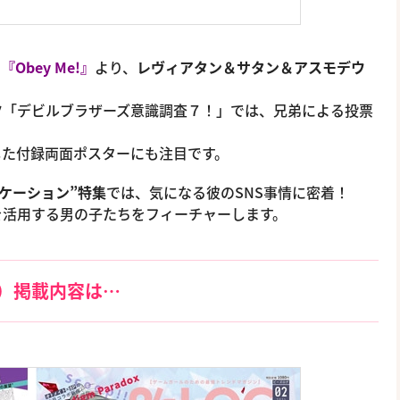
た
『Obey Me!』
より、
レヴィアタン＆サタン＆アスモデウ
ツ「デビルブラザーズ意識調査７！」では、兄弟による投票
した付録両面ポスターにも注目です。
ニケーション”特集
では、気になる彼のSNS事情に密着！
を活用する男の子たちをフィーチャーします。
売）掲載内容は…