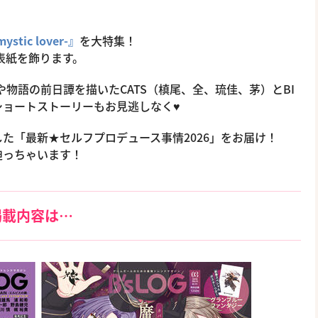
tic lover-』
を大特集！
表紙を飾ります。
物語の前日譚を描いたCATS（槙尾、全、琉佳、茅）とBI
ショートストーリーもお見逃しなく♥
た「最新★セルフプロデュース事情2026」をお届け！
迫っちゃいます！
掲載内容は…