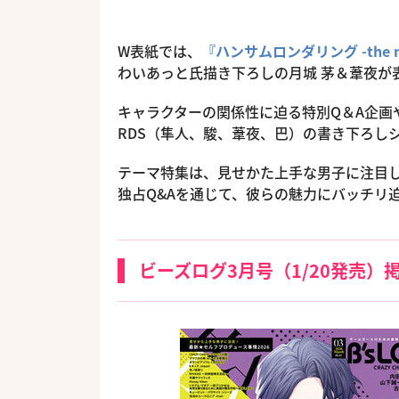
W表紙では、
『ハンサムロンダリング -the mys
わいあっと氏描き下ろしの月城 茅＆葦夜が
キャラクターの関係性に迫る特別Q＆A企画や
RDS（隼人、駿、葦夜、巴）の書き下ろし
テーマ特集は、見せかた上手な男子に注目し
独占Q&Aを通じて、彼らの魅力にバッチリ
ビーズログ3月号（1/20発売）