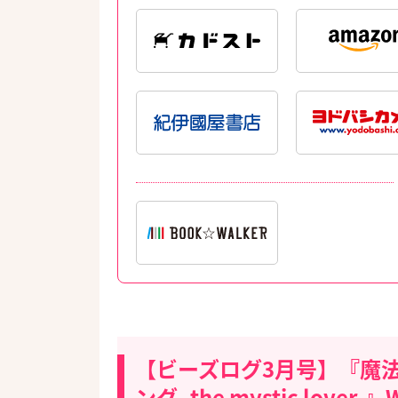
【ビーズログ3月号】『魔
ング -the mystic l