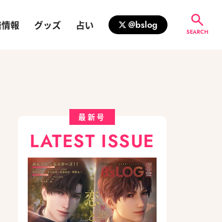
籍情報
グッズ
占い
@bslog
SEARCH
最新号
LATEST ISSUE