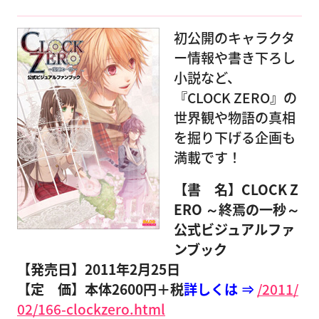
初公開のキャラクタ
ー情報や書き下ろし
小説など、
『CLOCK ZERO』の
世界観や物語の真相
を掘り下げる企画も
満載です！
【書 名】CLOCK Z
ERO ～終焉の一秒～
公式ビジュアルファ
ンブック
【発売日】2011年2月25日
【定 価】本体2600円＋税
詳しくは ⇒
/2011/
02/166-clockzero.html