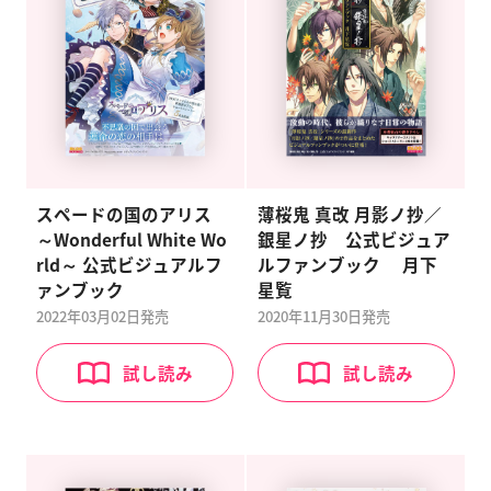
スペードの国のアリス
薄桜鬼 真改 月影ノ抄／
～Wonderful White Wo
銀星ノ抄 公式ビジュア
rld～ 公式ビジュアルフ
ルファンブック 月下
ァンブック
星覧
2022年03月02日
発売
2020年11月30日
発売
試し読み
試し読み