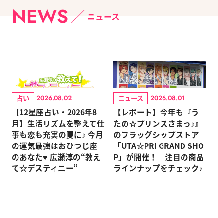
NEWS
ニュース
占い
ニュース
2026.08.02
2026.08.01
【12星座占い・2026年8
【レポート】今年も『う
月】生活リズムを整えて仕
たの☆プリンスさまっ♪』
事も恋も充実の夏に♪ 今月
のフラッグシップストア
の運気最強はおひつじ座
「UTA☆PRI GRAND SHO
のあなた♥ 広瀬淳の“教え
P」が開催！ 注目の商品
て☆デスティニー”
ラインナップをチェック♪