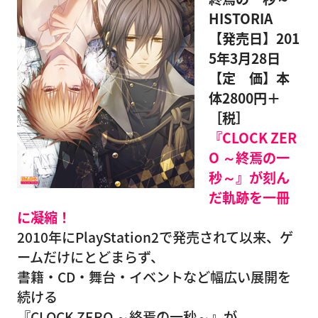
HISTORIA
【発売日】201
5年3月28日
【定 価】本
体2800円＋
［税］
『CLOCK ZER
O ～終焉の一
秒～』が刻ん
だ軌跡を一冊
に凝縮！
2010年にPlayStation2で発売されて以来、ゲ
ームだけにとどまらず、
書籍・CD・舞台・イベントなど幅広い展開を
続ける
『CLOCK ZERO ～終焉の一秒～』が