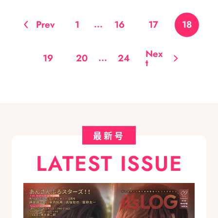
...
Prev
1
16
17
18
Nex
...
19
20
24
t
最新号
LATEST ISSUE