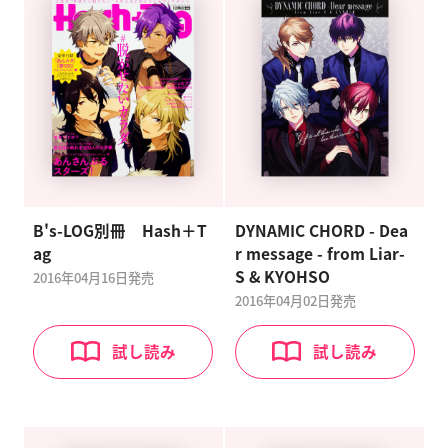
B's-LOG別冊 Hash＋T
DYNAMIC CHORD - Dea
ag
r message - from Liar-
S & KYOHSO
2016年04月16日
発売
2016年04月02日
発売
試し読み
試し読み