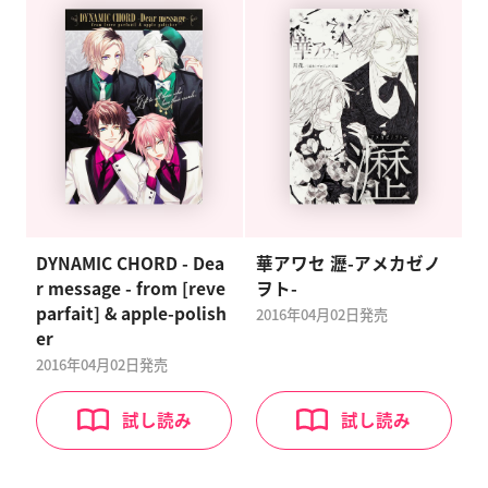
DYNAMIC CHORD - Dea
華アワセ 瀝-アメカゼノ
r message - from [reve
ヲト-
parfait] & apple-polish
2016年04月02日
発売
er
2016年04月02日
発売
試し読み
試し読み