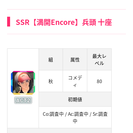
SSR【満開Encore】兵頭 十座
最大レ
組
属性
ベル
コメデ
秋
80
ィ
初期値
Co:調査中 / Ac:調査中 / Sr:調査
中