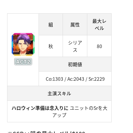
最大レ
組
属性
ベル
シリア
秋
80
ス
初期値
Co:1303 / Ac:2043 / Sr:2229
主演スキル
ハロウィン準備は念入りに
ユニットのSrを大
アップ