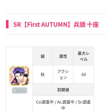
SR【First AUTUMN】兵頭 十座
最大レ
組
属性
ベル
アクシ
秋
60
ョン
初期値
Co:調査中 / Ac:調査中 / Sr:調査
中