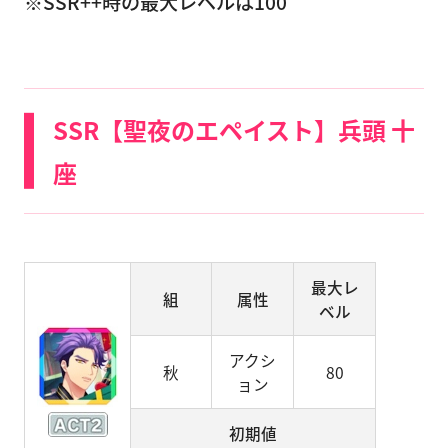
※SSR++時の最大レベルは100
SSR【聖夜のエペイスト】兵頭 十
座
最大レ
組
属性
ベル
アクシ
秋
80
ョン
初期値