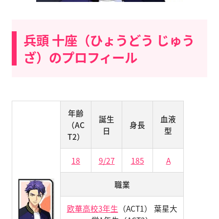
兵頭 十座（ひょうどう じゅう
ざ）のプロフィール
年齢
誕生
血液
（AC
身長
日
型
T2）
18
9/27
185
A
職業
欧華高校3年生
（ACT1） 葉星大