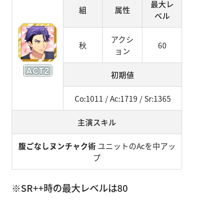
最大レ
組
属性
ベル
アクシ
秋
60
ョン
初期値
Co:1011 / Ac:1719 / Sr:1365
主演スキル
腹ごなしヌンチャク術
ユニットのAcを中アッ
プ
※SR++時の最大レベルは80