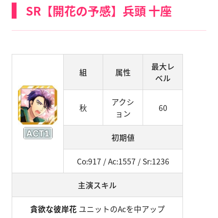
SR【開花の予感】兵頭 十座
最大レ
組
属性
ベル
アクシ
秋
60
ョン
初期値
Co:917 / Ac:1557 / Sr:1236
主演スキル
貪欲な彼岸花
ユニットのAcを中アップ