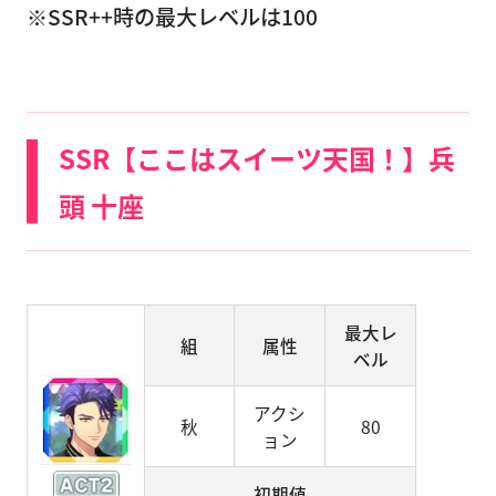
※SSR++時の最大レベルは100
SSR【ここはスイーツ天国！】兵
頭 十座
最大レ
組
属性
ベル
アクシ
秋
80
ョン
初期値