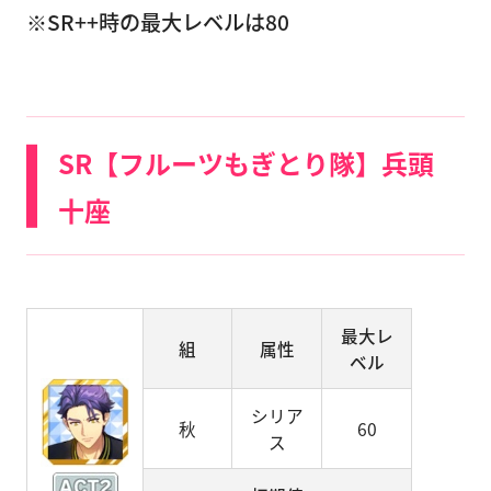
※SR++時の最大レベルは80
SR【フルーツもぎとり隊】兵頭
十座
最大レ
組
属性
ベル
シリア
秋
60
ス