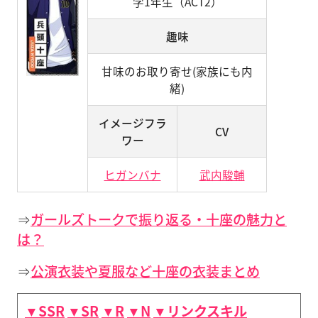
学1年生（ACT2）
趣味
甘味のお取り寄せ(家族にも内
緒)
イメージフラ
CV
ワー
ヒガンバナ
武内駿輔
⇒
ガールズトークで振り返る・十座の魅力と
は？
⇒
公演衣装や夏服など十座の衣装まとめ
▼SSR
▼SR
▼R
▼N
▼リンクスキル