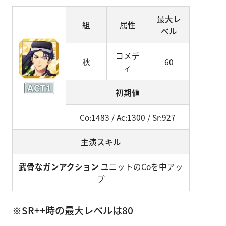
最大レ
組
属性
ベル
コメデ
秋
60
ィ
初期値
Co:1483 / Ac:1300 / Sr:927
主演スキル
武骨なガンアクション
ユニットのCoを中アッ
プ
※SR++時の最大レベルは80