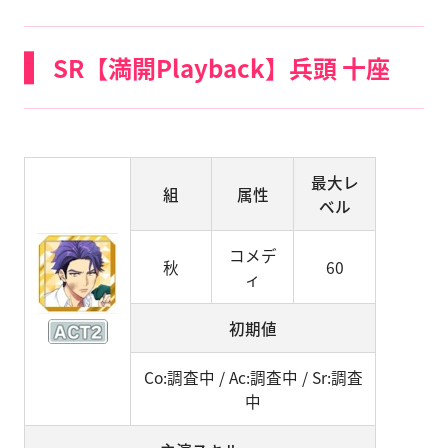
SR【満開Playback】兵頭 十座
最大レ
組
属性
ベル
コメデ
秋
60
ィ
初期値
Co:調査中 / Ac:調査中 / Sr:調査
中