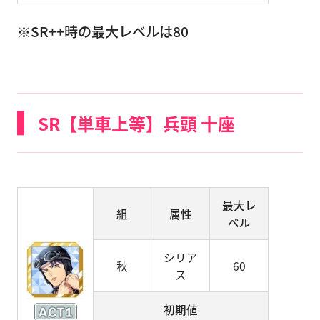
※SR++時の最大レベルは80
SR【単車上等】兵頭 十座
最大レ
組
属性
ベル
シリア
秋
60
ス
初期値