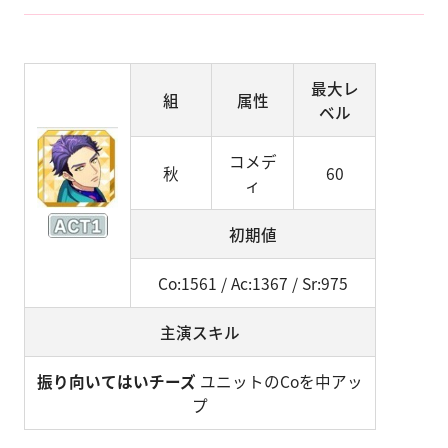
最大レ
組
属性
ベル
コメデ
秋
60
ィ
初期値
Co:1561 / Ac:1367 / Sr:975
主演スキル
振り向いてはいチーズ
ユニットのCoを中アッ
プ