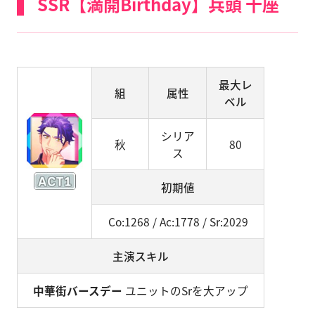
SSR【満開Birthday】兵頭 十座
最大レ
組
属性
ベル
シリア
秋
80
ス
初期値
Co:1268 / Ac:1778 / Sr:2029
主演スキル
中華街バースデー
ユニットのSrを大アップ