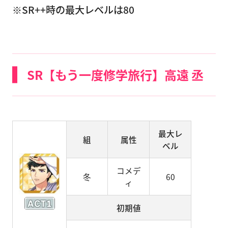
※SR++時の最大レベルは80
SR【もう一度修学旅行】高遠 丞
最大レ
組
属性
ベル
コメデ
冬
60
ィ
初期値