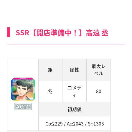
SSR【開店準備中！】高遠 丞
最大レ
組
属性
ベル
コメデ
冬
80
ィ
初期値
Co:2229 / Ac:2043 / Sr:1303