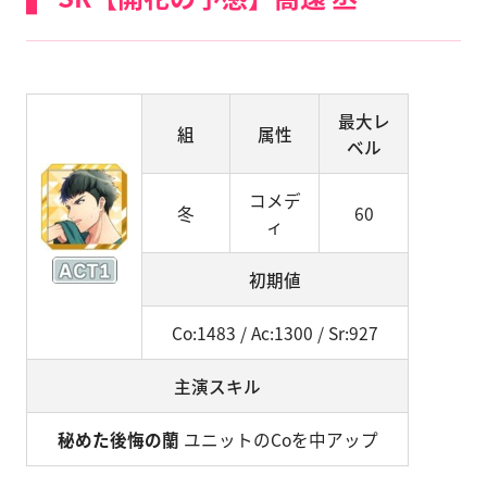
最大レ
組
属性
ベル
コメデ
冬
60
ィ
初期値
Co:1483 / Ac:1300 / Sr:927
主演スキル
秘めた後悔の蘭
ユニットのCoを中アップ