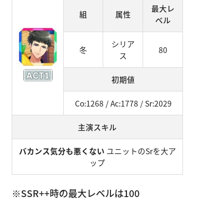
最大レ
組
属性
ベル
シリア
冬
80
ス
初期値
Co:1268 / Ac:1778 / Sr:2029
主演スキル
バカンス気分も悪くない
ユニットのSrを大ア
ップ
※SSR++時の最大レベルは100