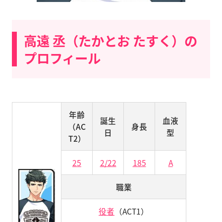
高遠 丞（たかとお たすく）の
プロフィール
年齢
誕生
血液
（AC
身長
日
型
T2）
25
2/22
185
A
職業
役者
（ACT1）