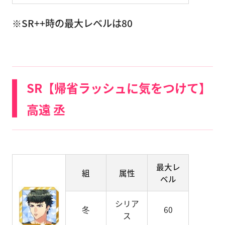
※SR++時の最大レベルは80
SR【帰省ラッシュに気をつけて】
高遠 丞
最大レ
組
属性
ベル
シリア
冬
60
ス