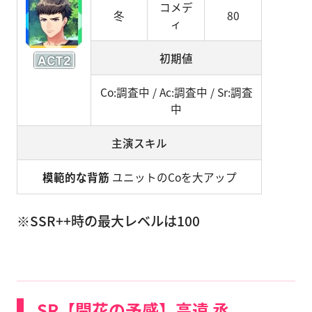
コメデ
冬
80
ィ
初期値
Co:調査中 / Ac:調査中 / Sr:調査
中
主演スキル
模範的な背筋
ユニットのCoを大アップ
※SSR++時の最大レベルは100
SR【開花の予感】高遠 丞