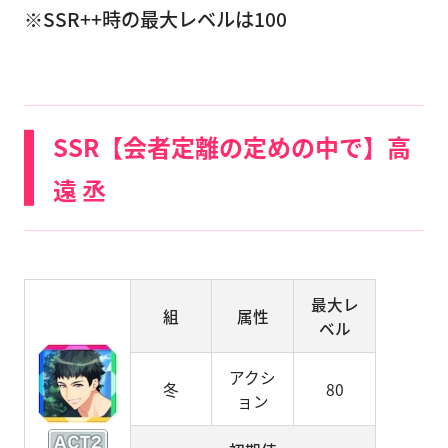
※SSR++時の最大レベルは100
SSR【会者定離の定めの中で】高
遠 丞
最大レ
組
属性
ベル
アクシ
冬
80
ョン