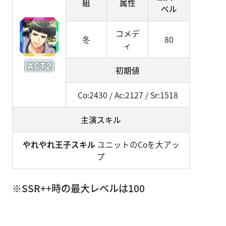
組
属性
ベル
コメデ
冬
80
ィ
初期値
Co:2430 / Ac:2127 / Sr:1518
主演スキル
やれやれ王子スキル
ユニットのCoを大アッ
プ
※SSR++時の最大レベルは100