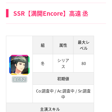
SSR【満開Encore】高遠 丞
最大レ
組
属性
ベル
シリア
冬
80
ス
初期値
Co:調査中 / Ac:調査中 / Sr:調査
中
主演スキル