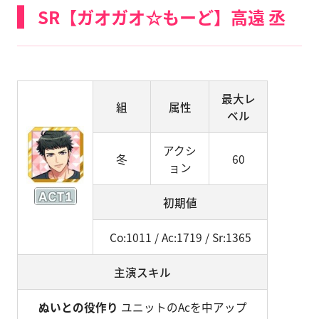
SR【ガオガオ☆もーど】高遠 丞
最大レ
組
属性
ベル
アクシ
冬
60
ョン
初期値
Co:1011 / Ac:1719 / Sr:1365
主演スキル
ぬいとの役作り
ユニットのAcを中アップ