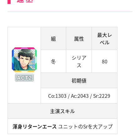
最大レ
組
属性
ベル
シリア
冬
80
ス
初期値
Co:1303 / Ac:2043 / Sr:2229
主演スキル
渾身リターンエース
ユニットのSrを大アップ