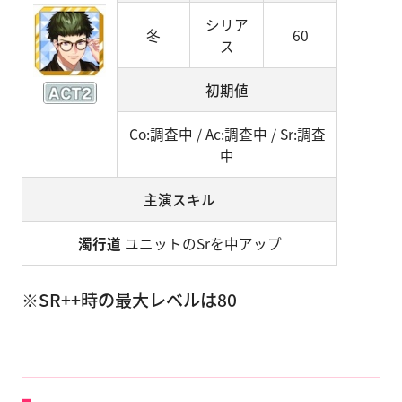
シリア
冬
60
ス
初期値
Co:調査中 / Ac:調査中 / Sr:調査
中
主演スキル
濁行道
ユニットのSrを中アップ
※SR++時の最大レベルは80