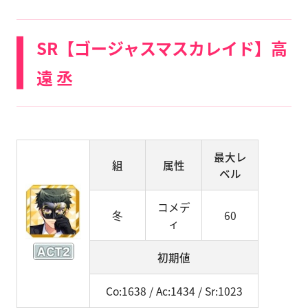
SR【ゴージャスマスカレイド】高
遠 丞
最大レ
組
属性
ベル
コメデ
冬
60
ィ
初期値
Co:1638 / Ac:1434 / Sr:1023