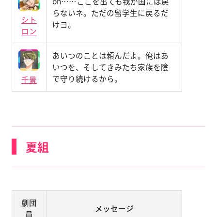
oh……ここを出ても我が国には戻
らないネ。ただの留学生に戻るだ
シト
けヨ。
ロン
あいつのことは頼んだよ。俺はあ
いつを、そしてきみたち家族を陰
で守り続けるから。
千景
夏組
劇団
メッセージ
員