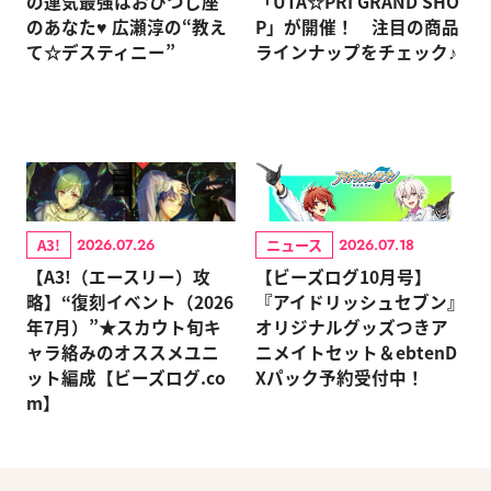
の運気最強はおひつじ座
「UTA☆PRI GRAND SHO
のあなた♥ 広瀬淳の“教え
P」が開催！ 注目の商品
て☆デスティニー”
ラインナップをチェック♪
A3!
ニュース
2026.07.26
2026.07.18
【A3!（エースリー）攻
【ビーズログ10月号】
略】“復刻イベント（2026
『アイドリッシュセブン』
年7月）”★スカウト旬キ
オリジナルグッズつきア
ャラ絡みのオススメユニ
ニメイトセット＆ebtenD
ット編成【ビーズログ.co
Xパック予約受付中！
m】