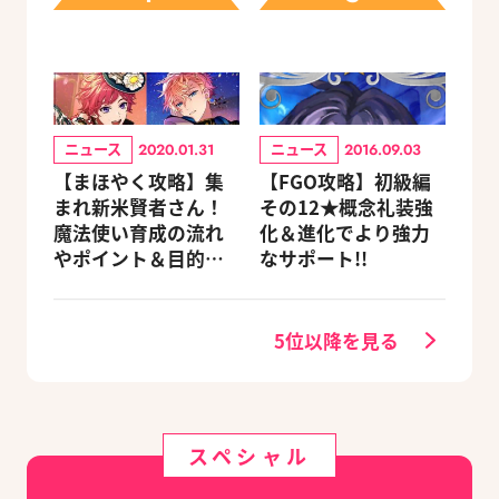
ニュース
ニュース
2020.01.31
2016.09.03
【まほやく攻略】集
【FGO攻略】初級編
まれ新米賢者さん！
その12★概念礼装強
魔法使い育成の流れ
化＆進化でより強力
やポイント＆目的別
なサポート!!
オススメスポットを
紹介《2020.11追加更
新》
5位以降を見る
スペシャル