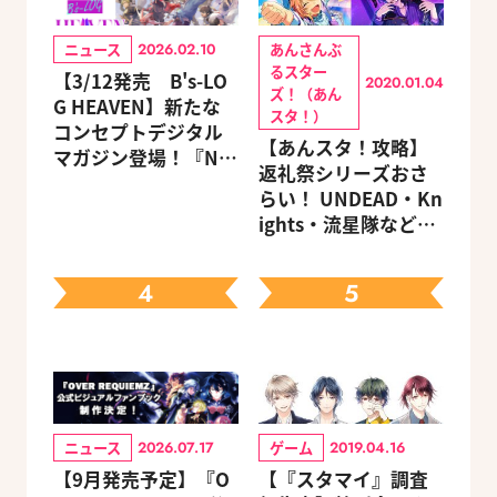
ニュース
あんさんぶ
2026.02.10
るスター
【3/12発売 B's-LO
2020.01.04
ズ！（あん
G HEAVEN】新たな
スタ！）
コンセプトデジタル
【あんスタ！攻略】
マガジン登場！『NU:
返礼祭シリーズおさ
カーニバル』など、
らい！ UNDEAD・Kn
人気作のオリジナル
ights・流星隊など、
グッズ付きアニメイ
先輩たちの進路もチ
トセットが予約受付
ェック
中！
4
5
ニュース
ゲーム
2026.07.17
2019.04.16
【9月発売予定】『O
【『スタマイ』調査