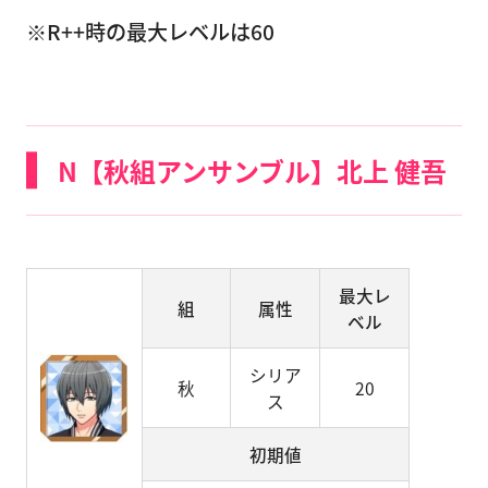
※R++時の最大レベルは60
N【秋組アンサンブル】北上 健吾
最大レ
組
属性
ベル
シリア
秋
20
ス
初期値