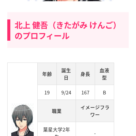
北上 健吾（きたがみ けんご）
のプロフィール
誕生
血液
年齢
身長
日
型
19
9/24
167
B
イメージフラ
職業
ワー
葉星大学2年
-