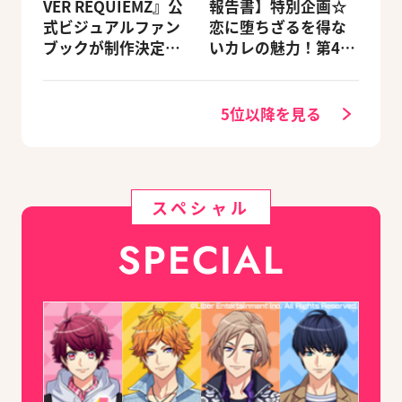
VER REQUIEMZ』公
報告書】特別企画☆
式ビジュアルファン
恋に堕ちざるを得な
ブックが制作決定！
いカレの魅力！第4
キャラクターを選べ
回：Revel編
る豪華グッズ付き限
定セットも同時発売
5位以降を見る
スペシャル
SPECIAL