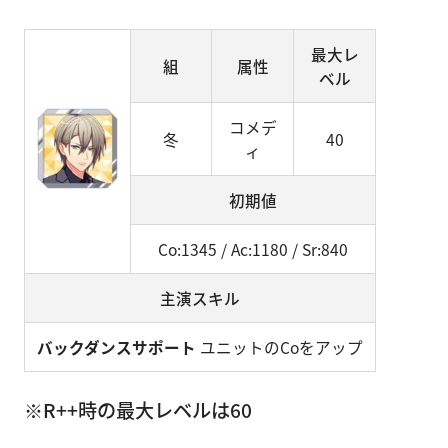
最大レ
組
属性
ベル
コメデ
冬
40
ィ
初期値
Co:1345 / Ac:1180 / Sr:840
主演スキル
バックダンスサポート
ユニットのCoをアップ
※R++時の最大レベルは60