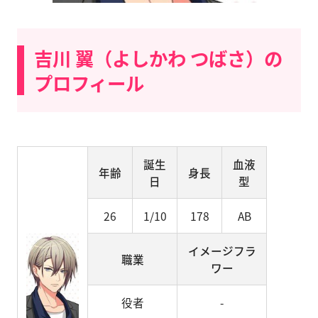
吉川 翼（よしかわ つばさ）の
プロフィール
誕生
血液
年齢
身長
日
型
26
1/10
178
AB
イメージフラ
職業
ワー
役者
-