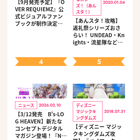
【9月発売予定】『O
2020.01.04
ズ！（あん
VER REQUIEMZ』公
スタ！）
式ビジュアルファン
【あんスタ！攻略】
ブックが制作決定！
返礼祭シリーズおさ
キャラクターを選べ
らい！ UNDEAD・Kn
る豪華グッズ付き限
ights・流星隊など、
定セットも同時発売
先輩たちの進路もチ
ェック
4
5
ニュース
ディズニー
2026.02.10
マジックキ
2018.07.31
【3/12発売 B's-LO
ングダムズ
G HEAVEN】新たな
【ディズニー マジッ
コンセプトデジタル
クキングダムズ攻
マガジン登場！『NU: