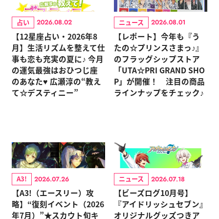
占い
ニュース
2026.08.02
2026.08.01
【12星座占い・2026年8
【レポート】今年も『う
月】生活リズムを整えて仕
たの☆プリンスさまっ♪』
事も恋も充実の夏に♪ 今月
のフラッグシップストア
の運気最強はおひつじ座
「UTA☆PRI GRAND SHO
のあなた♥ 広瀬淳の“教え
P」が開催！ 注目の商品
て☆デスティニー”
ラインナップをチェック♪
A3!
ニュース
2026.07.26
2026.07.18
【A3!（エースリー）攻
【ビーズログ10月号】
略】“復刻イベント（2026
『アイドリッシュセブン』
年7月）”★スカウト旬キ
オリジナルグッズつきア