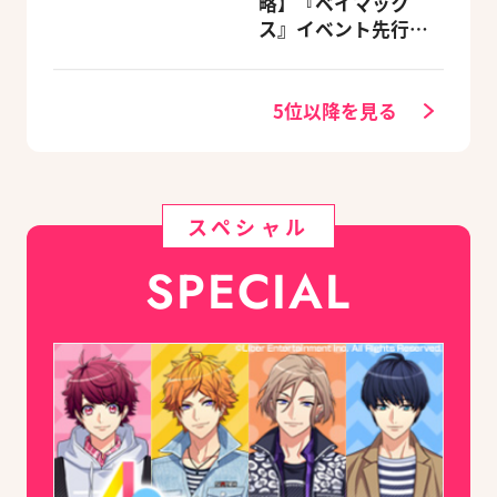
略】『ベイマック
カーニバル』など、
ス』イベント先行体
人気作のオリジナル
験レポート
グッズ付きアニメイ
トセットが予約受付
5位以降を見る
中！
スペシャル
SPECIAL