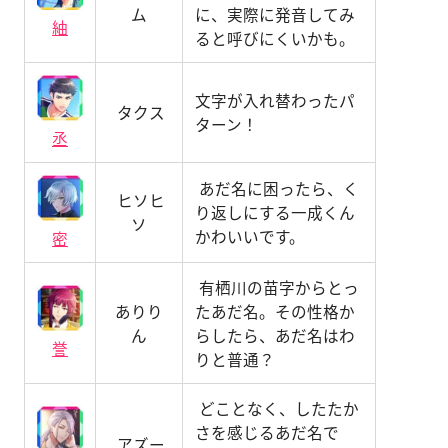
ム
に、実際に発音してみ
紬
ると呼びにくいかも。
文字が入れ替わったパ
タクス
ターン！
丞
あだ名に困ったら、く
ヒソヒ
り返しにする一成くん
ソ
かわいいです。
密
有栖川の苗字からとっ
ありり
たあだ名。その性格か
ん
らしたら、あだ名はわ
誉
りと普通？
どことなく、したたか
さを感じるあだ名で
アズー