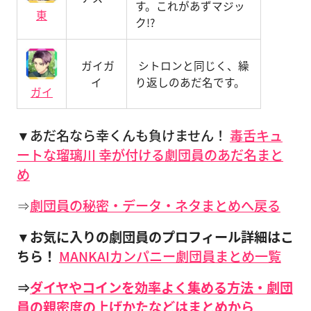
す。これがあずマジッ
東
ク!?
ガイガ
シトロンと同じく、繰
イ
り返しのあだ名です。
ガイ
▼あだ名なら幸くんも負けません！
毒舌キュ
ートな瑠璃川 幸が付ける劇団員のあだ名まと
め
⇒
劇団員の秘密・データ・ネタまとめへ戻る
▼お気に入りの劇団員のプロフィール詳細はこ
ちら！
MANKAIカンパニー劇団員まとめ一覧
⇒
ダイヤやコインを効率よく集める方法・劇団
員の親密度の上げかたなどはまとめから