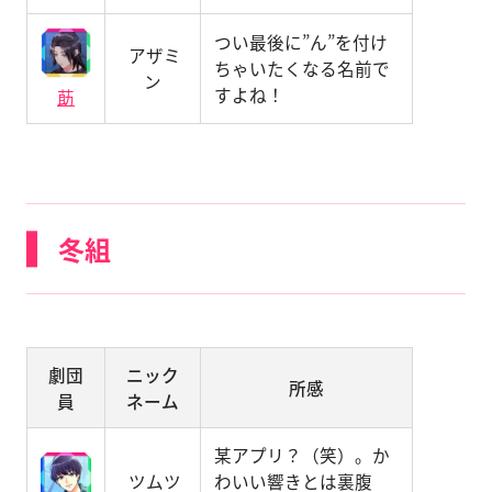
つい最後に”ん”を付け
アザミ
ちゃいたくなる名前で
ン
すよね！
莇
冬組
劇団
ニック
所感
員
ネーム
某アプリ？（笑）。か
ツムツ
わいい響きとは裏腹