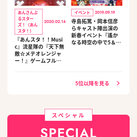
あんさんぶ
イベント
2019.09.19
るスター
寺島拓篤・岡本信彦
2020.02.14
ズ！（あん
らキャスト陣出演の
スタ！）
新春イベント『遙か
『あんスタ！！Musi
なる時空の中で5＆6
c』流星隊の『天下無
～新春の宴～』チケ
敵☆メテオレンジャ
ットのGAMECITY優
ー！』ゲームフルサ
先販売申込受付がス
イズMVが公開
タート！
5位以降を見る
スペシャル
SPECIAL