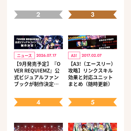
2
3
ニュース
A3!
2026.07.17
2017.02.07
【9月発売予定】『O
【A3!（エースリー）
VER REQUIEMZ』公
攻略】リンクスキル
式ビジュアルファン
効果と対応ユニット
ブックが制作決定！
まとめ（随時更新）
キャラクターを選べ
る豪華グッズ付き限
4
5
定セットも同時発売