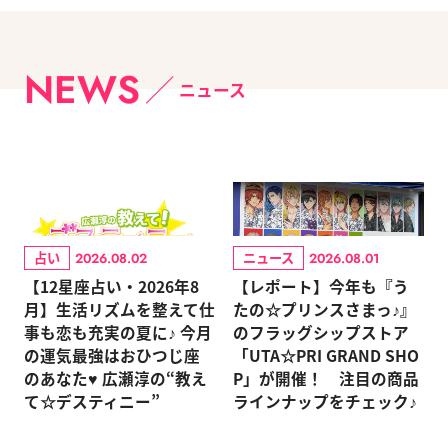
NEWS
ニュース
占い
ニュース
2026.08.02
2026.08.01
【12星座占い・2026年8
【レポート】今年も『う
月】生活リズムを整えて仕
たの☆プリンスさまっ♪』
事も恋も充実の夏に♪ 今月
のフラッグシップストア
の運気最強はおひつじ座
「UTA☆PRI GRAND SHO
のあなた♥ 広瀬淳の“教え
P」が開催！ 注目の商品
て☆デスティニー”
ラインナップをチェック♪