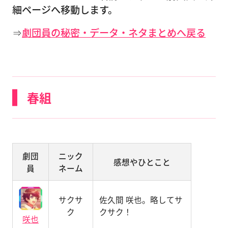
細ページへ移動します。
⇒
劇団員の秘密・データ・ネタまとめへ戻る
春組
劇団
ニック
感想やひとこと
員
ネーム
サクサ
佐久間 咲也。略してサ
ク
クサク！
咲也