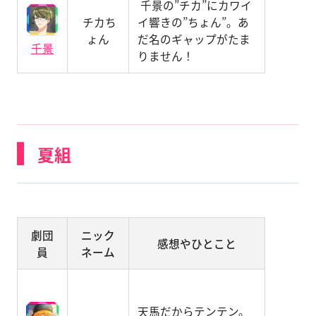
千景の”チカ”にカワイ
チカち
イ響きの”ちょん”。あ
ょん
だ名のギャップがたま
千景
りません！
夏組
劇団
ニック
感想やひとこと
員
ネーム
天馬だからテンテン。