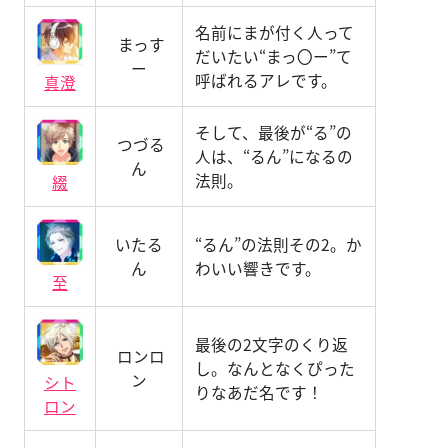
名前にまが付く人って
まっす
だいたい“まっ〇ー”て
ー
呼ばれるアレです。
真澄
そして、最後が“る”の
つづる
人は、“るん”になるの
ん
法則。
綴
いたる
“るん”の法則その2。か
ん
わいい響きです。
至
最後の2文字のくり返
ロンロ
し。なんとなくぴった
ン
シト
りなあだ名です！
ロン