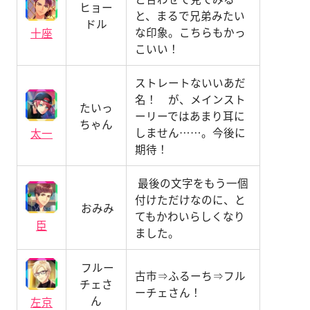
ヒョー
と、まるで兄弟みたい
ドル
な印象。こちらもかっ
十座
こいい！
ストレートないいあだ
名！ が、メインスト
たいっ
ーリーではあまり耳に
ちゃん
しません……。今後に
太一
期待！
最後の文字をもう一個
付けただけなのに、と
おみみ
てもかわいらしくなり
臣
ました。
フルー
古市⇒ふるーち⇒フル
チェさ
ーチェさん！
ん
左京