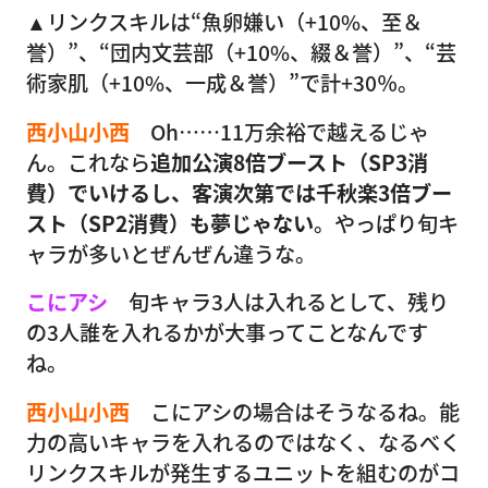
▲リンクスキルは“魚卵嫌い（+10%、至＆
誉）”、“団内文芸部（+10%、綴＆誉）”、“芸
術家肌（+10%、一成＆誉）”で計+30％。
西小山小西
Oh……11万余裕で越えるじゃ
ん。これなら
追加公演8倍ブースト（SP3消
費）でいけるし、客演次第では千秋楽3倍ブー
スト（SP2消費）も夢じゃない
。やっぱり旬キ
ャラが多いとぜんぜん違うな。
こにアシ
旬キャラ3人は入れるとして、残り
の3人誰を入れるかが大事ってことなんです
ね。
西小山小西
こにアシの場合はそうなるね。能
力の高いキャラを入れるのではなく、なるべく
リンクスキルが発生するユニットを組むのがコ