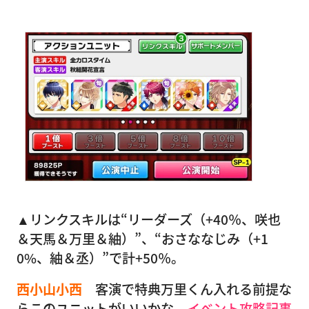
▲リンクスキルは“リーダーズ（+40％、咲也
＆天馬＆万里＆紬）”、“おさななじみ（+1
0%、紬＆丞）”で計+50％。
西小山小西
客演で特典万里くん入れる前提な
らこのユニットがいいかな。
イベント攻略記事