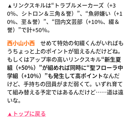
▲リンクスキルは“トラブルメーカーズ（+3
0％、シトロン＆三角＆誉）”、“魚卵嫌い（+1
0%、至＆誉）”、“団内文芸部（+10%、綴＆
誉）”で計+50％。
西小山小西
せめて特効の旬綴くんがいればも
うちょっと上のポイントが狙えるんだけどね。
もしくはアップ率の高いリンクスキル
“新生夏
組（+50％）”が組めれば同時に“聖フローラ中
学組（+10％）”も発生して高ポイント
なんだ
けど、手持ちの団員がまだ弱くて。いずれ育て
て組み替える予定ではあるんだけど……道は遠
いな。
▲トップに戻る