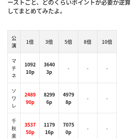
ーストごと、どのくらいポイントが必要か逆算
してまとめてみたよ。
公
1倍
3倍
5倍
8倍
10倍
演
マ
1092
3640
チ
-
-
-
10p
3p
ネ
ソ
2489
8299
4979
ワ
-
-
90p
6p
8p
レ
千
3537
1179
7075
秋
-
-
50p
16p
0p
楽