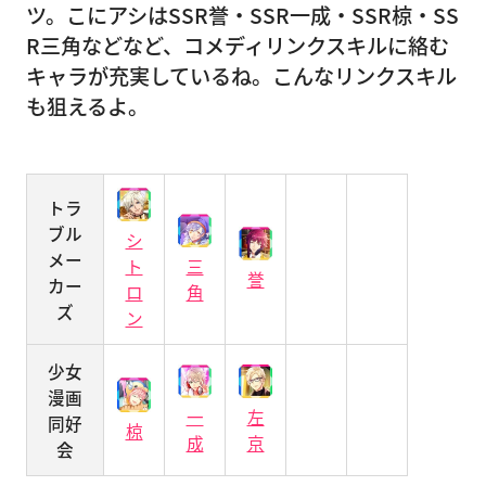
ツ。こにアシはSSR誉・SSR一成・SSR椋・SS
R三角などなど、コメディリンクスキルに絡む
キャラが充実しているね。こんなリンクスキル
も狙えるよ。
トラ
ブル
シ
メー
ト
三
誉
カー
ロ
角
ズ
ン
少女
漫画
一
左
同好
椋
成
京
会