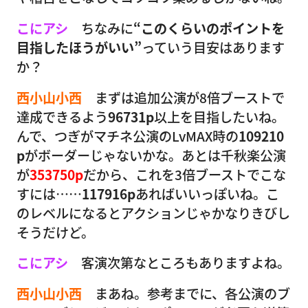
こにアシ
ちなみに
“このくらいのポイントを
目指したほうがいい”
っていう目安はあります
か？
西小山小西
まずは追加公演が8倍ブーストで
達成できるよう
96731p
以上を目指したいね。
んで、つぎがマチネ公演のLvMAX時の
109210
p
がボーダーじゃないかな。あとは千秋楽公演
が
353750p
だから、これを3倍ブーストでこな
すには……
117916p
あればいいっぽいね。こ
のレベルになるとアクションじゃかなりきびし
そうだけど。
こにアシ
客演次第なところもありますよね。
西小山小西
まあね。参考までに、各公演のブ