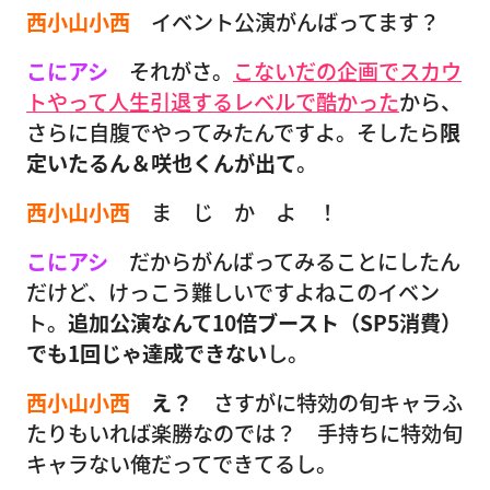
西小山小西
イベント公演がんばってます？
こにアシ
それがさ。
こないだの企画でスカウ
トやって人生引退するレベルで酷かった
から、
さらに自腹でやってみたんですよ。そしたら
限
定いたるん＆咲也くんが出て
。
西小山小西
ま じ か よ ！
こにアシ
だからがんばってみることにしたん
だけど、けっこう難しいですよねこのイベン
ト。
追加公演なんて10倍ブースト（SP5消費）
でも1回じゃ達成できない
し。
西小山小西
え？
さすがに特効の旬キャラふ
たりもいれば楽勝なのでは？ 手持ちに特効旬
キャラない俺だってできてるし。