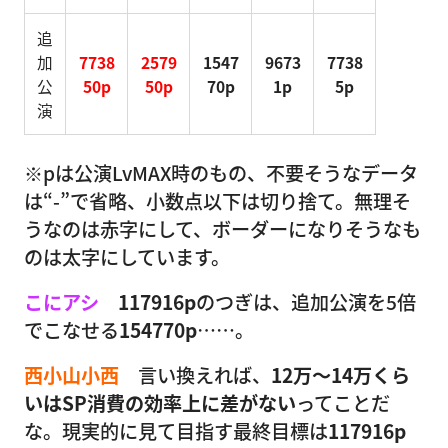
追
加
7738
2579
1547
9673
7738
公
50p
50p
70p
1p
5p
演
※pは公演LvMAX時のもの、不要そうなデータ
は“-”で省略、小数点以下は切り捨て。無理そ
うなのは赤字にして、ボーダーになりそうなも
のは太字にしています。
こにアシ
117916p
のつぎは、追加公演を5倍
でこなせる
154770p
……。
西小山小西
言い換えれば、
12万〜14万くら
いはSP消費の効率上に差がない
ってことだ
な。現実的に見て目指す最終目標は
117916p