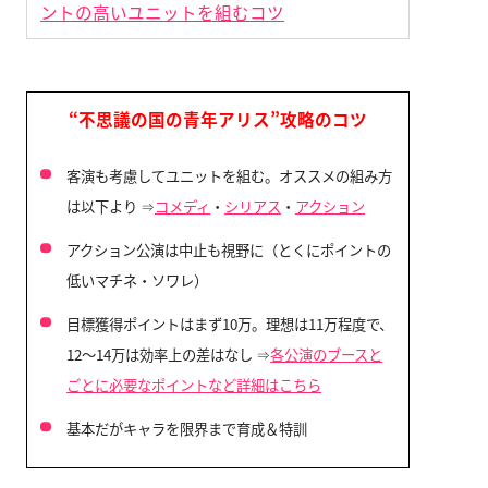
ントの高いユニットを組むコツ
“不思議の国の青年アリス”攻略のコツ
客演も考慮してユニットを組む。オススメの組み方
は以下より ⇒
コメディ
・
シリアス
・
アクション
アクション公演は中止も視野に（とくにポイントの
低いマチネ・ソワレ）
目標獲得ポイントはまず10万。理想は11万程度で、
12〜14万は効率上の差はなし ⇒
各公演のブースと
ごとに必要なポイントなど詳細はこちら
基本だがキャラを限界まで育成＆特訓