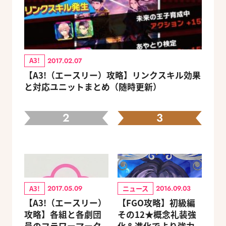
A3!
2017.02.07
【A3!（エースリー）攻略】リンクスキル効果
と対応ユニットまとめ（随時更新）
2
3
A3!
ニュース
2017.05.09
2016.09.03
【A3!（エースリー）
【FGO攻略】初級編
攻略】各組と各劇団
その12★概念礼装強
員のフラワーマーク
化＆進化でより強力