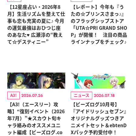
【12星座占い・2026年8
【レポート】今年も『う
月】生活リズムを整えて仕
たの☆プリンスさまっ♪』
事も恋も充実の夏に♪ 今月
のフラッグシップストア
の運気最強はおひつじ座
「UTA☆PRI GRAND SHO
のあなた♥ 広瀬淳の“教え
P」が開催！ 注目の商品
て☆デスティニー”
ラインナップをチェック♪
A3!
ニュース
2026.07.26
2026.07.18
【A3!（エースリー）攻
【ビーズログ10月号】
略】“復刻イベント（2026
『アイドリッシュセブン』
年7月）”★スカウト旬キ
オリジナルグッズつきア
ャラ絡みのオススメユニ
ニメイトセット＆ebtenD
ット編成【ビーズログ.co
Xパック予約受付中！