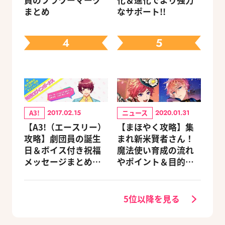
まとめ
なサポート!!
4
5
A3!
ニュース
2017.02.15
2020.01.31
【A3!（エースリー）
【まほやく攻略】集
攻略】劇団員の誕生
まれ新米賢者さん！
日＆ボイス付き祝福
魔法使い育成の流れ
メッセージまとめ
やポイント＆目的別
（※随時更新）
オススメスポットを
紹介《2020.11追加更
新》
5位以降を見る