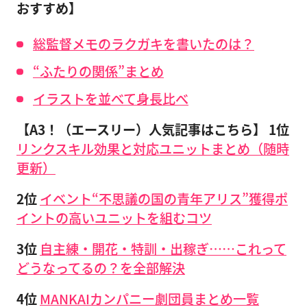
おすすめ】
総監督メモのラクガキを書いたのは？
“ふたりの関係”まとめ
イラストを並べて身長比べ
【A3！（エースリー）人気記事はこちら】
1位
リンクスキル効果と対応ユニットまとめ（随時
更新）
2位
イベント“不思議の国の青年アリス”獲得ポ
イントの高いユニットを組むコツ
3位
自主練・開花・特訓・出稼ぎ……これって
どうなってるの？を全部解決
4位
MANKAIカンパニー劇団員まとめ一覧