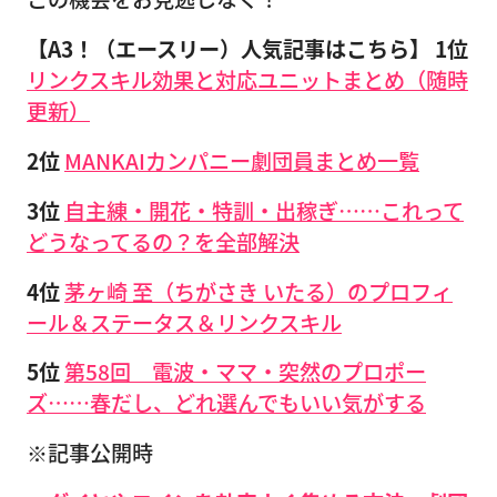
【A3！（エースリー）人気記事はこちら】
1位
リンクスキル効果と対応ユニットまとめ（随時
更新）
2位
MANKAIカンパニー劇団員まとめ一覧
3位
自主練・開花・特訓・出稼ぎ……これって
どうなってるの？を全部解決
4位
茅ヶ崎 至（ちがさき いたる）のプロフィ
ール＆ステータス＆リンクスキル
5位
第58回 電波・ママ・突然のプロポー
ズ……春だし、どれ選んでもいい気がする
※記事公開時