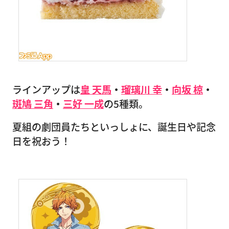
ラインアップは
皇 天馬
・
瑠璃川 幸
・
向坂 椋
・
斑鳩 三角
・
三好 一成
の5種類。
夏組の劇団員たちといっしょに、誕生日や記念
日を祝おう！