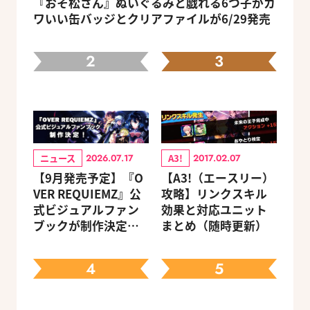
『おそ松さん』ぬいぐるみと戯れる6つ子がカ
ワいい缶バッジとクリアファイルが6/29発売
2
3
ニュース
A3!
2026.07.17
2017.02.07
【9月発売予定】『O
【A3!（エースリー）
VER REQUIEMZ』公
攻略】リンクスキル
式ビジュアルファン
効果と対応ユニット
ブックが制作決定！
まとめ（随時更新）
キャラクターを選べ
る豪華グッズ付き限
4
5
定セットも同時発売