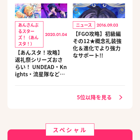
あんさんぶ
ニュース
2016.09.03
るスター
【FGO攻略】初級編
2020.01.04
ズ！（あん
その12★概念礼装強
スタ！）
化＆進化でより強力
【あんスタ！攻略】
なサポート!!
返礼祭シリーズおさ
らい！ UNDEAD・Kn
ights・流星隊など、
先輩たちの進路もチ
ェック
5位以降を見る
スペシャル