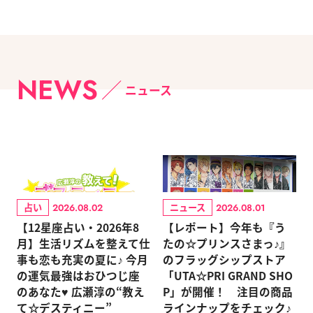
NEWS
ニュース
占い
ニュース
2026.08.02
2026.08.01
【12星座占い・2026年8
【レポート】今年も『う
月】生活リズムを整えて仕
たの☆プリンスさまっ♪』
事も恋も充実の夏に♪ 今月
のフラッグシップストア
の運気最強はおひつじ座
「UTA☆PRI GRAND SHO
のあなた♥ 広瀬淳の“教え
P」が開催！ 注目の商品
て☆デスティニー”
ラインナップをチェック♪