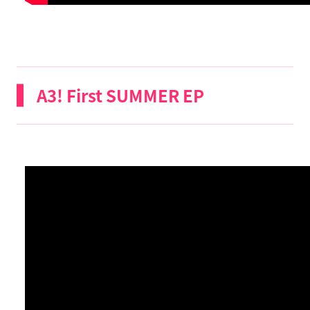
A3! First SUMMER EP