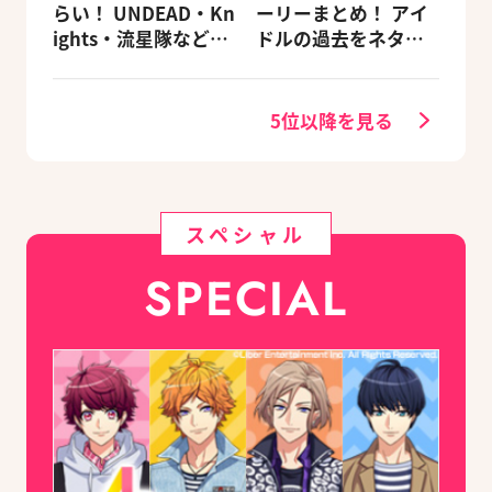
らい！ UNDEAD・Kn
ーリーまとめ！ アイ
ights・流星隊など、
ドルの過去をネタバ
先輩たちの進路もチ
レ込みで振り返りま
ェック
す
5位以降を見る
スペシャル
SPECIAL