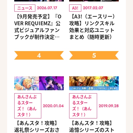
ニュース
A3!
2026.07.17
2017.02.07
【9月発売予定】『O
【A3!（エースリー）
VER REQUIEMZ』公
攻略】リンクスキル
式ビジュアルファン
効果と対応ユニット
ブックが制作決定！
まとめ（随時更新）
キャラクターを選べ
る豪華グッズ付き限
4
5
定セットも同時発売
あんさんぶ
あんさんぶ
るスター
るスター
2020.01.04
2019.09.28
ズ！（あん
ズ！（あん
スタ！）
スタ！）
【あんスタ！攻略】
【あんスタ！攻略】
返礼祭シリーズおさ
追憶シリーズのスト