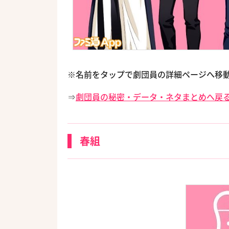
※名前をタップで劇団員の詳細ページへ移
⇒
劇団員の秘密・データ・ネタまとめへ戻
春組