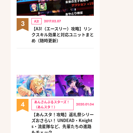
3
A3!
2017.02.07
【A3!（エースリー）攻略】リン
クスキル効果と対応ユニットまと
め（随時更新）
4
あんさんぶるスターズ！
2020.01.04
（あんスタ！）
【あんスタ！攻略】返礼祭シリー
ズおさらい！ UNDEAD・Knight
s・流星隊など、先輩たちの進路
もチェック