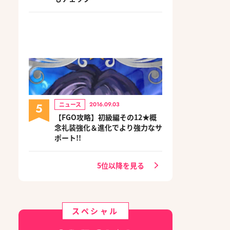
5
ニュース
2016.09.03
【FGO攻略】初級編その12★概
念礼装強化＆進化でより強力なサ
ポート!!
5位以降を見る
スペシャル