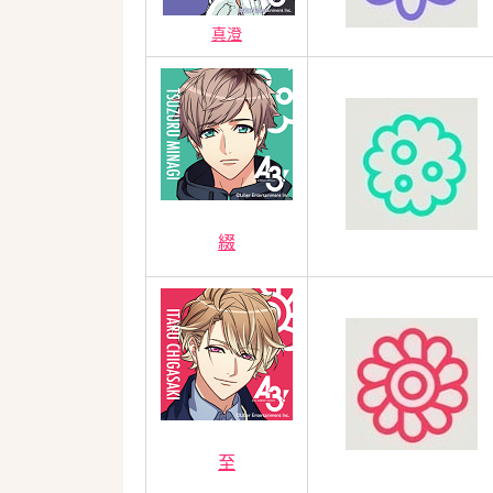
真澄
綴
至