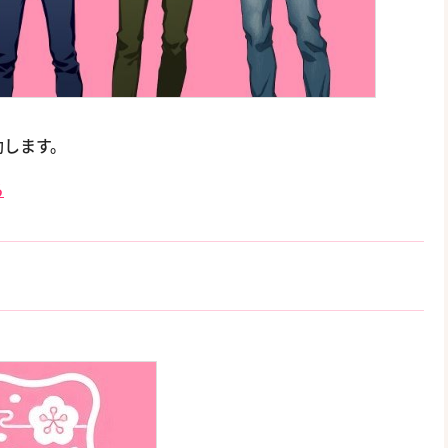
動します。
る