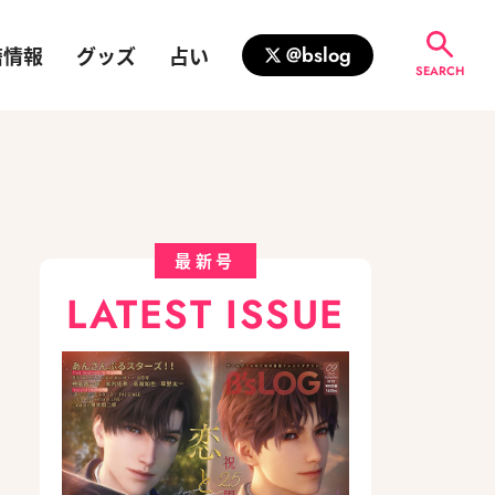
籍情報
グッズ
占い
@bslog
SEARCH
最新号
LATEST ISSUE