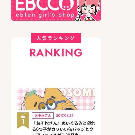
人気ランキング
RANKING
おそ松さん
2017.04.29
1
『おそ松さん』ぬいぐるみと戯れ
る6つ子がカワいい缶バッジとク
リアファイルが6/29発売