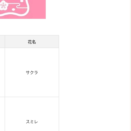
花名
サクラ
スミレ