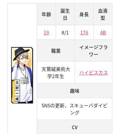
誕生
血液
年齢
身長
日
型
19
8/1
176
AB
イメージフラ
職業
ワー
天鵞絨美術大
ハイビスカス
学2年生
趣味
SNSの更新、スキューバダイビ
ング
CV