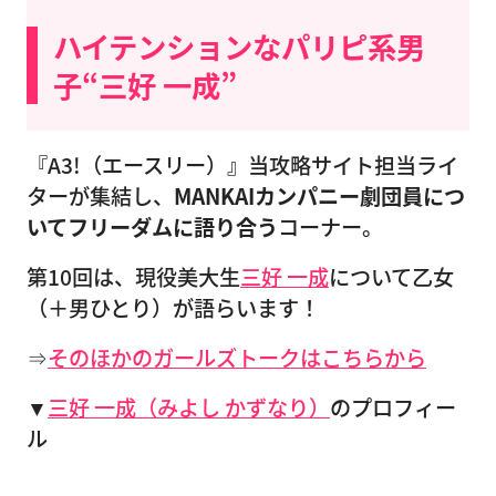
ハイテンションなパリピ系男
子“三好 一成”
『A3!（エースリー）』当攻略サイト担当ライ
ターが集結し、
MANKAIカンパニー劇団員につ
いてフリーダムに語り合う
コーナー。
第10回は、現役美大生
三好 一成
について乙女
（＋男ひとり）が語らいます！
⇒
そのほかのガールズトークはこちらから
▼
三好 一成（みよし かずなり）
のプロフィー
ル