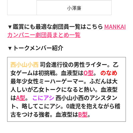
小澤廉
▼鑑賞にも最適な劇団員一覧はこちら
MANKAI
カンパニー劇団員まとめ一覧
▼トークメンバー紹介
西小山小西
司会進行役の男性ライター。乙
女ゲームは初挑戦。血液型は
O型
。
のなめ
最年少女性ミーハーゲーマー。ふだんは大
人しいが乙女トークになると熱い。血液型
は
A型
。
こにアシ
西小山小西のアシスタン
ト、略してこにアシ。0歳児を抱えながら稽
古をつける強者。血液型は
B型
。