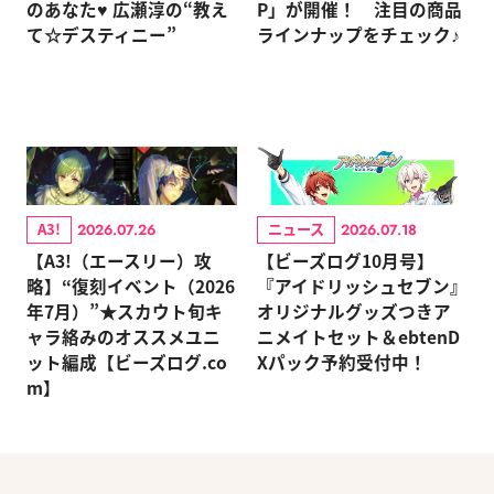
のあなた♥ 広瀬淳の“教え
P」が開催！ 注目の商品
て☆デスティニー”
ラインナップをチェック♪
A3!
ニュース
2026.07.26
2026.07.18
【A3!（エースリー）攻
【ビーズログ10月号】
略】“復刻イベント（2026
『アイドリッシュセブン』
年7月）”★スカウト旬キ
オリジナルグッズつきア
ャラ絡みのオススメユニ
ニメイトセット＆ebtenD
ット編成【ビーズログ.co
Xパック予約受付中！
m】