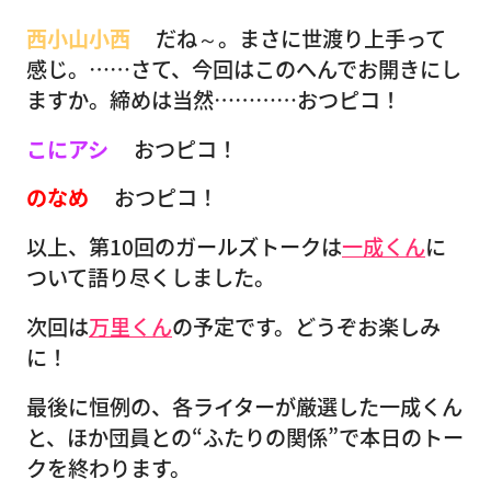
西小山小西
だね～。まさに世渡り上手って
感じ。……さて、今回はこのへんでお開きにし
ますか。締めは当然…………おつピコ！
こにアシ
おつピコ！
のなめ
おつピコ！
以上、第10回のガールズトークは
一成くん
に
ついて語り尽くしました。
次回は
万里くん
の予定です。どうぞお楽しみ
に！
最後に恒例の、各ライターが厳選した一成くん
と、ほか団員との“ふたりの関係”で本日のトー
クを終わります。