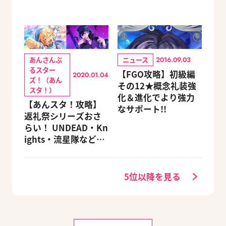
あんさんぶ
ニュース
2016.09.03
るスター
【FGO攻略】初級編
2020.01.04
ズ！（あん
その12★概念礼装強
スタ！）
化＆進化でより強力
【あんスタ！攻略】
なサポート!!
返礼祭シリーズおさ
らい！ UNDEAD・Kn
ights・流星隊など、
先輩たちの進路もチ
ェック
5位以降を見る