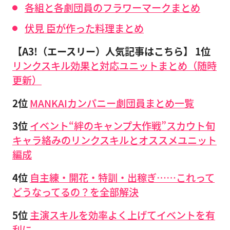
各組と各劇団員のフラワーマークまとめ
伏見 臣が作った料理まとめ
【A3!（エースリー）人気記事はこちら】
1位
リンクスキル効果と対応ユニットまとめ（随時
更新）
2位
MANKAIカンパニー劇団員まとめ一覧
3位
イベント“絆のキャンプ大作戦”スカウト旬
キャラ絡みのリンクスキルとオススメユニット
編成
4位
自主練・開花・特訓・出稼ぎ……これって
どうなってるの？を全部解決
5位
主演スキルを効率よく上げてイベントを有
利に