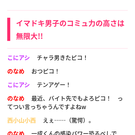
イマドキ男子のコミュ力の高さは
無限大!!
こにアシ
チャラ男きたピコ！
のなめ
おつピコ！
こにアシ
テンアゲー！
のなめ
最近、バイト先でもよろピコ！ っ
てつい言っちゃうんですよねw
西小山小西
えぇ……（驚愕）。
のなめ
一成くんの感染パワー恐るべしで