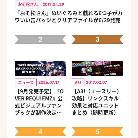
おそ松さん
2017.04.29
『おそ松さん』ぬいぐるみと戯れる6つ子がカ
ワいい缶バッジとクリアファイルが6/29発売
2
3
ニュース
A3!
2026.07.17
2017.02.07
【9月発売予定】『O
【A3!（エースリー）
VER REQUIEMZ』公
攻略】リンクスキル
式ビジュアルファン
効果と対応ユニット
ブックが制作決定！
まとめ（随時更新）
キャラクターを選べ
る豪華グッズ付き限
4
5
定セットも同時発売