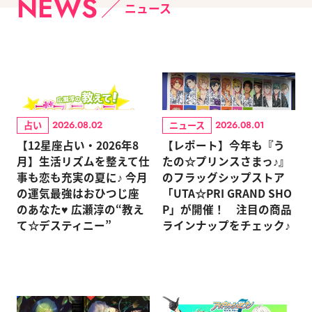
NEWS
ニュース
占い
ニュース
2026.08.02
2026.08.01
【12星座占い・2026年8
【レポート】今年も『う
月】生活リズムを整えて仕
たの☆プリンスさまっ♪』
事も恋も充実の夏に♪ 今月
のフラッグシップストア
の運気最強はおひつじ座
「UTA☆PRI GRAND SHO
のあなた♥ 広瀬淳の“教え
P」が開催！ 注目の商品
て☆デスティニー”
ラインナップをチェック♪