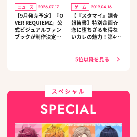
ニュース
ゲーム
2026.07.17
2019.04.16
【9月発売予定】『O
【『スタマイ』調査
VER REQUIEMZ』公
報告書】特別企画☆
式ビジュアルファン
恋に堕ちざるを得な
ブックが制作決定！
いカレの魅力！第4
キャラクターを選べ
回：Revel編
る豪華グッズ付き限
定セットも同時発売
5位以降を見る
スペシャル
SPECIAL