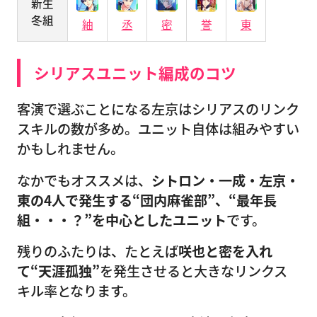
新生
冬組
紬
丞
密
誉
東
シリアスユニット編成のコツ
客演で選ぶことになる左京はシリアスのリンク
スキルの数が多め。ユニット自体は組みやすい
かもしれません。
なかでもオススメは、
シトロン・一成・左京・
東の4人で発生する“団内麻雀部”、“最年長
組・・・？”を中心としたユニット
です。
残りのふたりは、たとえば
咲也と密を入れ
て“天涯孤独”
を発生させると大きなリンクス
キル率となります。