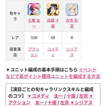
旬キャ
ラ
七尾 太
兵頭 十
古市 左
一
座
京
レア
SSR
SR
R
得意演
アクシ
コメデ
シリア
目
ョン
ィ
ス
▼ユニット編成の基本手順はこちら
イベント
などで高ポイント獲得ユニットを編成する方法
【演目ごとの旬キャラリンクスキルと編成
のコツ】
▼コメディ
太一
/
十座
/
左京
▼
アクション
太一
/
十座
/
左京
▼シリアス