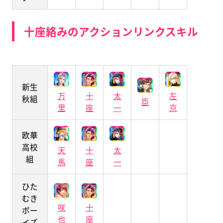
十座絡みのアクションリンクスキル
新生
万
十
太
左
秋組
臣
里
座
一
京
欧華
高校
天
十
太
組
馬
座
一
ひた
むき
咲
十
ボー
也
座
イズ