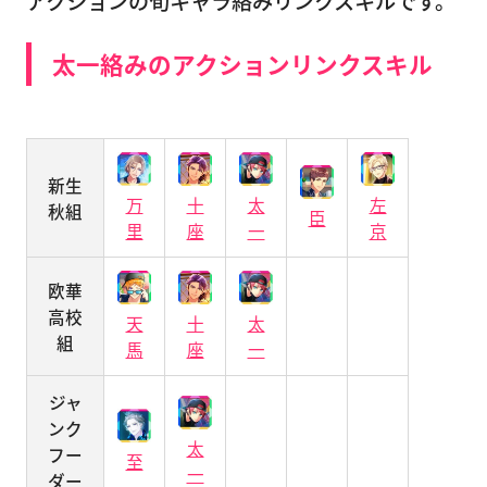
アクションの旬キャラ絡みリンクスキルです。
太一絡みのアクションリンクスキル
新生
万
十
太
左
秋組
臣
里
座
一
京
欧華
高校
天
十
太
組
馬
座
一
ジャ
ンク
太
フー
至
一
ダー