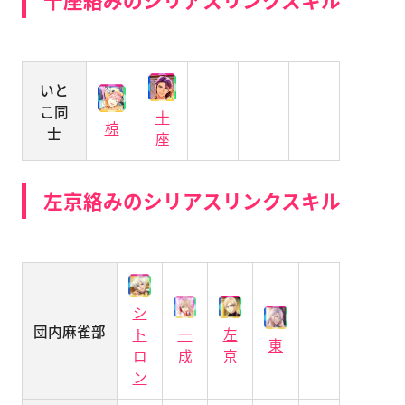
いと
こ同
十
椋
士
座
左京絡みのシリアスリンクスキル
シ
団内麻雀部
ト
一
左
東
ロ
成
京
ン