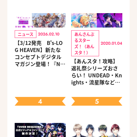
ニュース
あんさんぶ
2026.02.10
るスター
【3/12発売 B's-LO
2020.01.04
ズ！（あん
G HEAVEN】新たな
スタ！）
コンセプトデジタル
【あんスタ！攻略】
マガジン登場！『NU:
返礼祭シリーズおさ
カーニバル』など、
らい！ UNDEAD・Kn
人気作のオリジナル
ights・流星隊など、
グッズ付きアニメイ
先輩たちの進路もチ
トセットが予約受付
ェック
中！
4
5