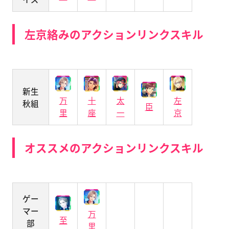
左京絡みのアクションリンクスキル
新生
万
十
太
左
秋組
臣
里
座
一
京
オススメのアクションリンクスキル
ゲー
マー
万
至
部
里