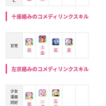
十座絡みのコメディリンクスキル
甘党
十
密
東
椋
座
左京絡みのコメディリンクスキル
少女
漫画
一
左
同好
椋