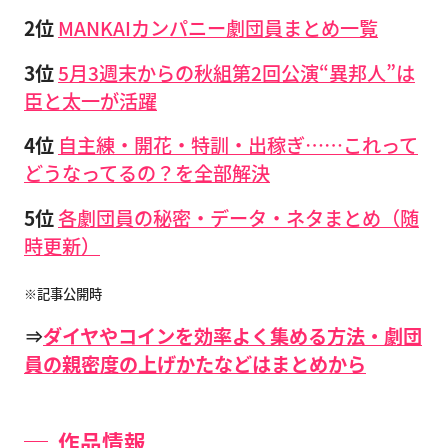
2位
MANKAIカンパニー劇団員まとめ一覧
3位
5月3週末からの秋組第2回公演“異邦人”は
臣と太一が活躍
4位
自主練・開花・特訓・出稼ぎ……これって
どうなってるの？を全部解決
5位
各劇団員の秘密・データ・ネタまとめ（随
時更新）
※記事公開時
⇒
ダイヤやコインを効率よく集める方法・劇団
員の親密度の上げかたなどはまとめから
作品情報