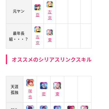
元ヤン
左
臣
京
最年長
左
組・・・？
東
京
オススメのシリアスリンクスキル
天涯
咲
孤独
密
東
也