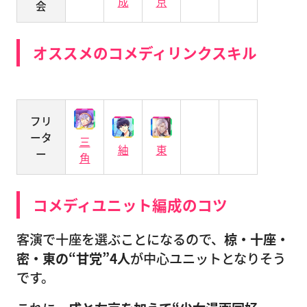
成
京
会
オススメのコメディリンクスキル
フリ
ータ
三
紬
東
ー
角
コメディユニット編成のコツ
客演で十座を選ぶことになるので、
椋・十座・
密・東の“甘党”4人
が中心ユニットとなりそう
です。