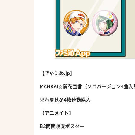
【きゃにめ.jp】
MANKAI☆開花宣言（ソロバージョン4曲入
※春夏秋冬4枚連動購入
【アニメイト】
B2両面販促ポスター