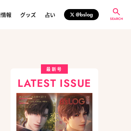
籍情報
グッズ
占い
@bslog
SEARCH
最新号
LATEST ISSUE