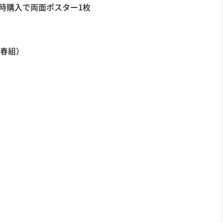
時購入で両面ポスター1枚
：春組）
）