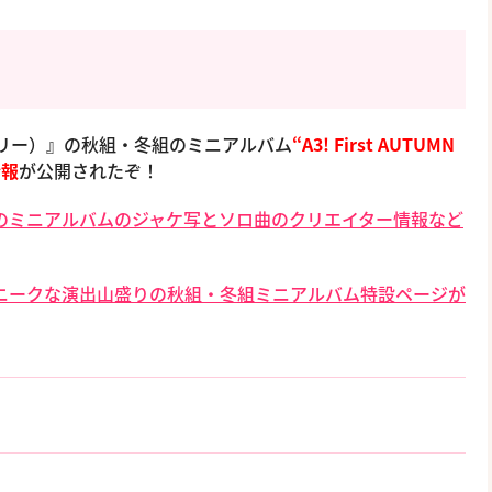
ースリー）』の秋組・冬組のミニアルバム
“A3! First AUTUMN
情報
が公開されたぞ！
のミニアルバムのジャケ写とソロ曲のクリエイター情報など
ニークな演出山盛りの秋組・冬組ミニアルバム特設ページが