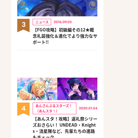
3
ニュース
2016.09.03
【FGO攻略】初級編その12★概
念礼装強化＆進化でより強力なサ
ポート!!
4
あんさんぶるスターズ！
2020.01.04
（あんスタ！）
【あんスタ！攻略】返礼祭シリー
ズおさらい！ UNDEAD・Knight
s・流星隊など、先輩たちの進路
もチェック