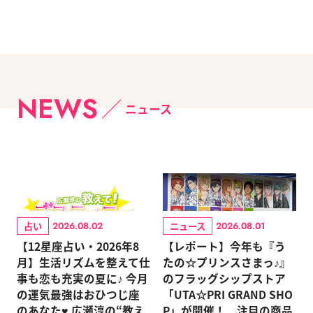
NEWS
ニュース
占い
ニュース
2026.08.02
2026.08.01
【12星座占い・2026年8
【レポート】今年も『う
月】生活リズムを整えて仕
たの☆プリンスさまっ♪』
事も恋も充実の夏に♪ 今月
のフラッグシップストア
の運気最強はおひつじ座
「UTA☆PRI GRAND SHO
のあなた♥ 広瀬淳の“教え
P」が開催！ 注目の商品