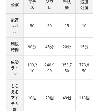
マチ
ソワ
千秋
追加
公演
ネ
レ
楽
公演
最高
レベ
50
30
15
10
ル
制限
90分
45分
20分
15分
時間
成功
109,2
248,9
353,7
773,8
ライ
10
90
50
50
ン
もら
える
アイ
10個
29個
49個
116個
テム
数