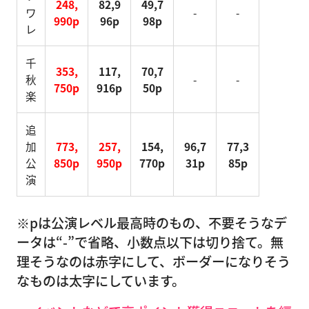
248,
82,9
49,7
ワ
-
-
990p
96p
98p
レ
千
353,
117,
70,7
秋
-
-
750p
916p
50p
楽
追
加
773,
257,
154,
96,7
77,3
公
850p
950p
770p
31p
85p
演
※pは公演レベル最高時のもの、不要そうなデ
ータは“-”で省略、小数点以下は切り捨て。無
理そうなのは赤字にして、ボーダーになりそう
なものは太字にしています。