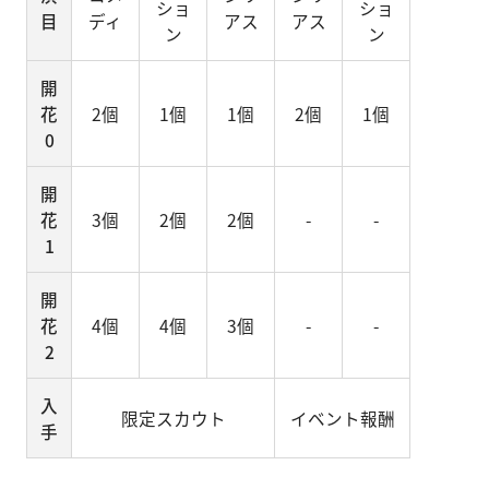
ショ
ショ
目
ディ
アス
アス
ン
ン
開
花
2個
1個
1個
2個
1個
0
開
花
3個
2個
2個
-
-
1
開
花
4個
4個
3個
-
-
2
入
限定スカウト
イベント報酬
手