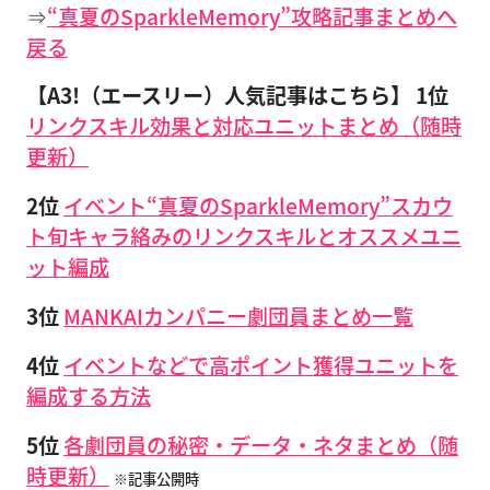
⇒
“真夏のSparkleMemory”攻略記事まとめへ
戻る
【A3!（エースリー）人気記事はこちら】
1位
リンクスキル効果と対応ユニットまとめ（随時
更新）
2位
イベント“真夏のSparkleMemory”スカウ
ト旬キャラ絡みのリンクスキルとオススメユニ
ット編成
3位
MANKAIカンパニー劇団員まとめ一覧
4位
イベントなどで高ポイント獲得ユニットを
編成する方法
5位
各劇団員の秘密・データ・ネタまとめ（随
時更新）
※記事公開時