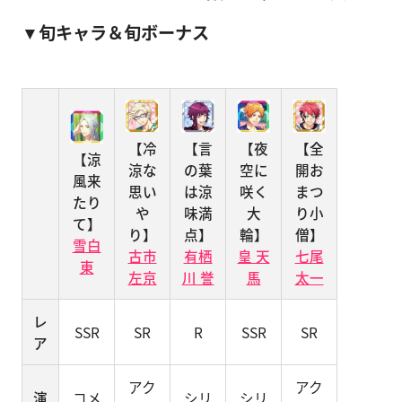
▼旬キャラ＆旬ボーナス
【冷
【言
【夜
【全
【涼
涼な
の葉
空に
開お
風来
思い
は涼
咲く
まつ
たり
や
味満
大
り小
て】
り】
点】
輪】
僧】
雪白
古市
有栖
皇 天
七尾
東
左京
川 誉
馬
太一
レ
SSR
SR
R
SSR
SR
ア
アク
アク
演
コメ
シリ
シリ